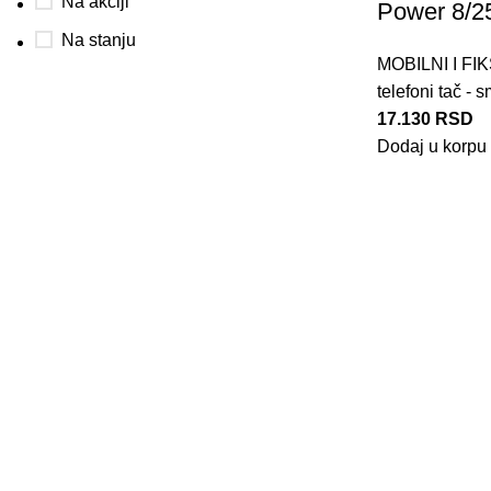
Na akciji
Power 8/2
Na stanju
MOBILNI I FI
telefoni tač - s
17.130
RSD
Dodaj u korpu