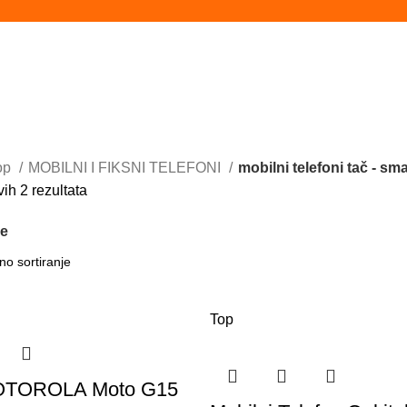
op
MOBILNI I FIKSNI TELEFONI
mobilni telefoni tač - sma
ih 2 rezultata
re
Top
MOTOROLA Moto G15