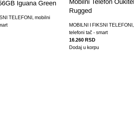
Mobilni Telefon Oukite
56GB Iguana Green
Rugged
KSNI TELEFONI
,
mobilni
mart
MOBILNI I FIKSNI TELEFONI
telefoni tač - smart
16.260
RSD
Dodaj u korpu