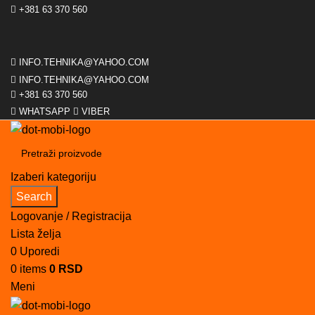
+381 63 370 560
INFO.TEHNIKA@YAHOO.COM
INFO.TEHNIKA@YAHOO.COM
+381 63 370 560
WHATSAPP
VIBER
Izaberi kategoriju
Search
Logovanje / Registracija
Lista želja
0
Uporedi
0
items
0
RSD
Meni