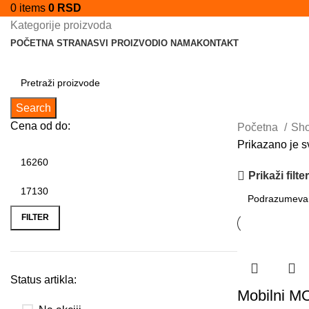
0
items
0
RSD
Kategorije proizvoda
POČETNA STRANA
SVI PROIZVODI
O NAMA
KONTAKT
Search
Cena od do:
Početna
Sh
Prikazano je sv
Prikaži filte
FILTER
Status artikla:
Mobilni 