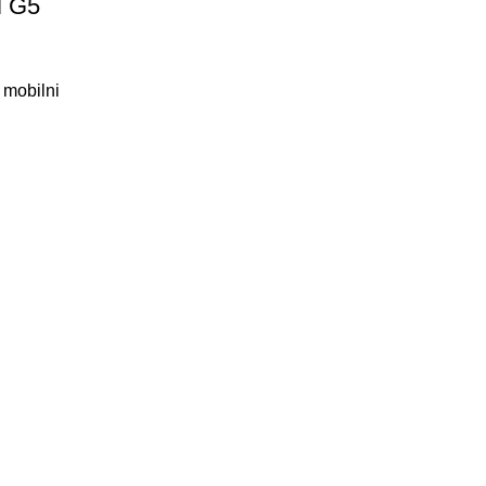
l G5
,
mobilni