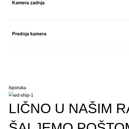
Kamera zadnja
Prednja kamera
Isporuka
LIČNO U NAŠIM R
ŠALJEMO POŠTOM