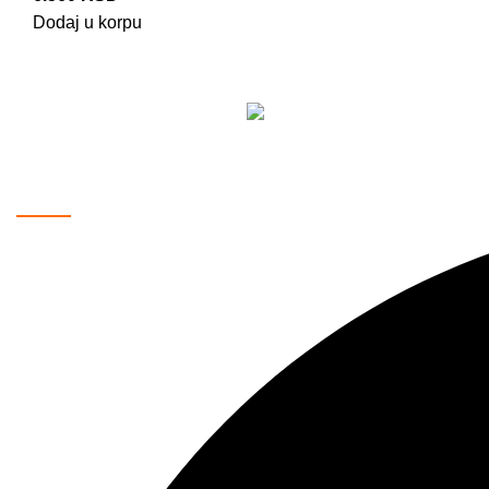
Dodaj u korpu
Vaše pouzdano mesto za kupovinu najnovije tehnologije. Nudim
mnogo toga. Naša misija je da vam pružimo najkvalitetnije p
Kontakt podaci: