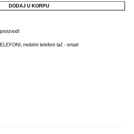
DODAJ U KORPU
e
proizvod!
 TELEFONI
,
mobilni telefoni tač - smart