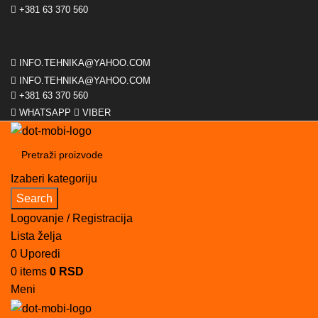
+381 63 370 560
INFO.TEHNIKA@YAHOO.COM
INFO.TEHNIKA@YAHOO.COM
+381 63 370 560
WHATSAPP
VIBER
Izaberi kategoriju
Search
Logovanje / Registracija
Lista želja
0
Uporedi
0
items
0
RSD
Meni