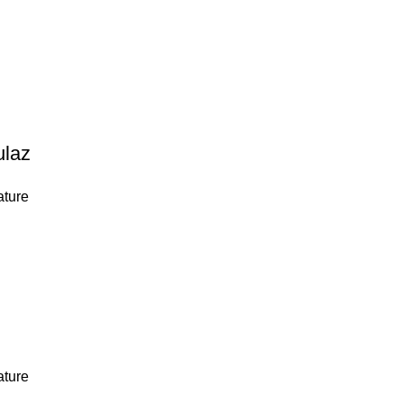
ulaz
ature
ature