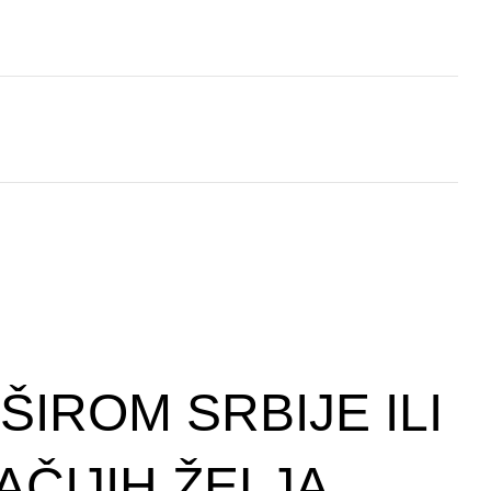
IROM SRBIJE ILI
ČIJIH ŽELJA