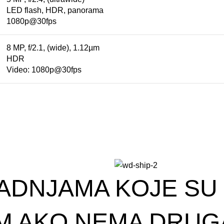
LED flash, HDR, panorama
1080p@30fps
8 MP, f/2.1, (wide), 1.12µm
HDR
Video: 1080p@30fps
ADNJAMA KOJE SU Š
 AKO NEMA DRUGA