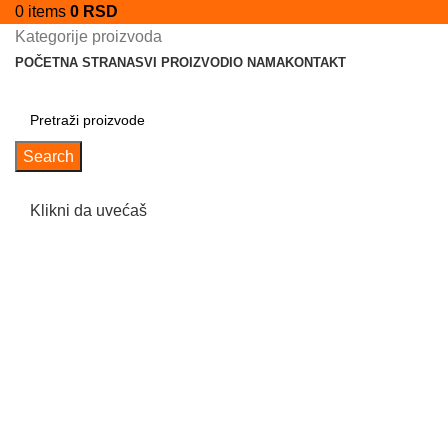
0
items
0
RSD
Kategorije proizvoda
POČETNA STRANA
SVI PROIZVODI
O NAMA
KONTAKT
Search
Klikni da uvećaš