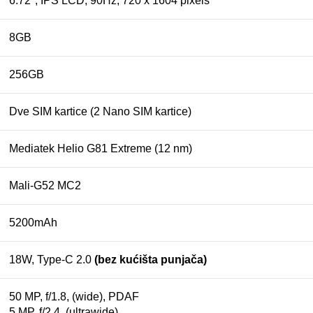
6.72″, IPS LCD, 90Hz, 720 x 1604 pixels
8GB
256GB
Dve SIM kartice (2 Nano SIM kartice)
Mediatek Helio G81 Extreme (12 nm)
Mali-G52 MC2
5200mAh
18W, Type-C 2.0
(bez kućišta punjača)
50 MP, f/1.8, (wide), PDAF
5 MP, f/2.4, (ultrawide)