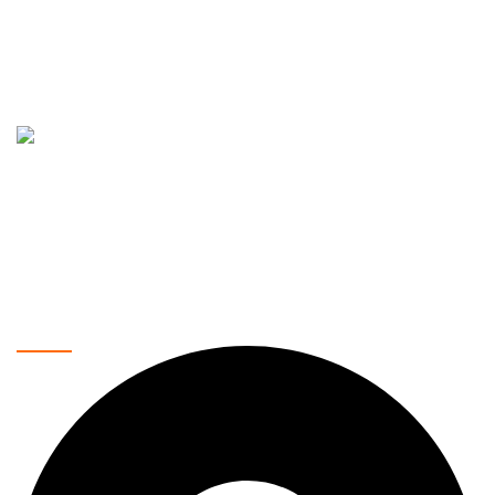
Vaše pouzdano mesto za kupovinu najnovije tehnologije.
Nudimo širok asortiman proizvoda, uključujući mobilne
telefone, laptopove, tablete, televizore, pametne kućne
uređaje i još mnogo toga. Naša misija je da vam pružimo
najkvalitetnije proizvode po povoljnim cenama, uz brzu i
sigurnu dostavu.
Kontakt podaci: