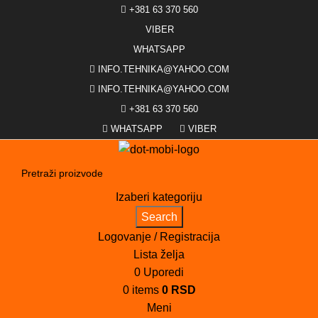
+381 63 370 560
VIBER
WHATSAPP
INFO.TEHNIKA@YAHOO.COM
INFO.TEHNIKA@YAHOO.COM
+381 63 370 560
WHATSAPP
VIBER
Izaberi kategoriju
Search
Logovanje / Registracija
Lista želja
0
Uporedi
0
items
0
RSD
Meni