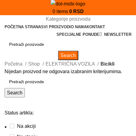
0
items
0
RSD
Kategorije proizvoda
POČETNA STRANA
SVI PROIZVODI
O NAMA
KONTAKT
SPECIJALNE PONUDE
NEWSLETTER
Search
Početna
Shop
ELEKTRIČNA VOZILA
Bicikli
Nijedan proizvod ne odgovara izabranim kriterijumima.
Search
Status artikla:
Na akciji