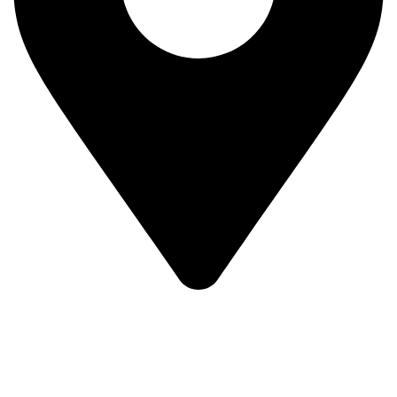
Prvog Srpskog Ustanka 3 - TRG,
11420 Smederevska Palanka