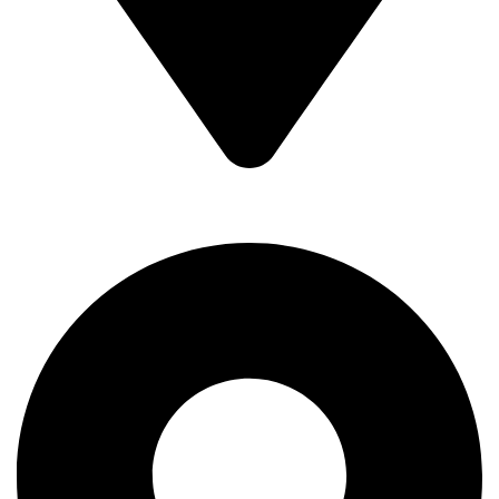
Braće Badžak 2 - TCM,
11400 Mladenovac