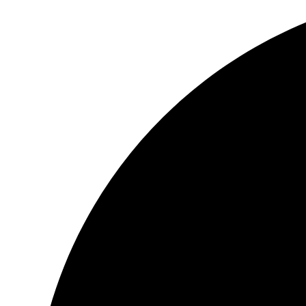
HAVERBORD
OPREMA
FOTO, DRONOVI I OPREMA
SELFI ŠTAPOVI
FOTO VIDEO STATIVI
CD, DVD I OSTALI MEDIJI
CD
DVD
BLU REJ
KUTIJE I KESICE
GEJMING
KONZOLE
DŽOJSTICI
IGRICE
VOLANI
STOLICE
MEMORIJE
MEMO KARTICE
ČITAČI MEMO KARTICA