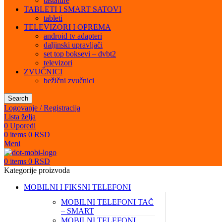
tastature
TABLETI I SMART SATOVI
tableti
TELEVIZORI I OPREMA
android tv adapteri
daljinski upravljači
set top boksevi – dvbt2
televizori
ZVUČNICI
bežični zvučnici
Search
Logovanje / Registracija
Lista želja
0
Uporedi
0
items
0
RSD
Meni
0
items
0
RSD
Kategorije proizvoda
MOBILNI I FIKSNI TELEFONI
MOBILNI TELEFONI TAČ
– SMART
MOBILNI TELEFONI