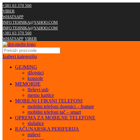
+381 63 370 560
VIBER
WHATSAPP
INFO.TEHNIKA@YAHOO.COM
INFO.TEHNIKA@YAHOO.COM
+381 63 370 560
WHATSAPP
VIBER
Izaberi kategoriju
GEJMING
džojstici
konzole
MEMORIJE
fleševi usb
memo kartice
MOBILNI I FIKSNI TELEFONI
mobilni telefoni dugmici – feature
mobilni telefoni tač – smart
OPREMA ZA MOBILNE TELEFONE
slušalice
RAČUNARSKA PERIFERIJA
miševi