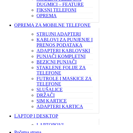
DUGMICI – FEATURE
FIKSNI TELEFONI
OPREMA
OPREMA ZA MOBILNE TELEFONE
STRUJNI ADAPTERI
KABLOVI ZA PUNJENJE I
PRENOS PODATAKA
ADAPTERI KABLOVSKI
PUNJAČI KOMPLETNI
BEZICNI PUNJAČI
STAKLENE FOLIJE ZA
TELEFONE
FUTROLE I MASKICE ZA
TELEFONE
SLUŠALICE
DRŽAČI
SIM KARTICE
ADAPTERI KARTICA
LAPTOP I DESKTOP
LAPTOPOVI
KUĆNI RAČUNARI
Početna strana