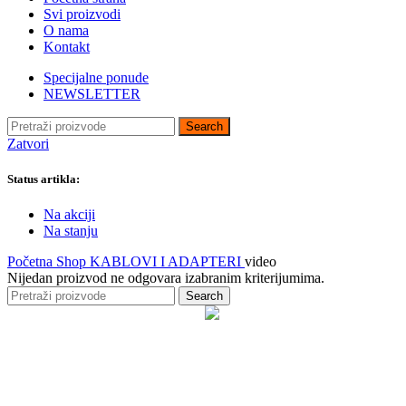
TORBE I RANČEVI
Svi proizvodi
USB HLADNJACI –
O nama
STALCI ZA LAPTOP
Kontakt
ADAPTERI – PUNJAČI ZA
LAPTOP
Specijalne ponude
NEWSLETTER
RAČUNARSKA PERIFERIJA
Search
MONITORI
Zatvori
TASTATURE
MIŠEVI
Status artikla:
PODLOGE ZA MIŠEVE
WEB KAMERE
Na akciji
MIKROFONI
Na stanju
SLUŠALICE
HABOVI – USB
Početna
Shop
KABLOVI I ADAPTERI
video
RAZDELNICI
Nijedan proizvod ne odgovara izabranim kriterijumima.
ŠTAMPAČI
Search
SPOLJNI SNIMAČI
BLUTUT ADAPTERI
ČITAČI BIOMETRISKIH
KARTICA
ZVUČNE KARTICE
RUTERI