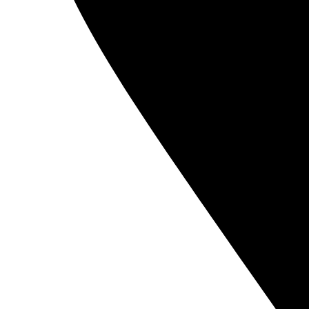
BATERIJE ZA OPŠTU UPOTREBU
PUNJIVE BATERIJE
ZA OPŠTU UPOTREBU
LITIJUMSKE
ZA SLUŠNE APARATE
ZA FIKSNE TELEFONE
POWERBANKOVI
PUNJAČI BATERIJA
KUĆNA RASVETA
LAMPE
REFLEKTORI
SIJALICE
BATERISKE LAMPE
PANELI
MALI KUĆNI APARATI
TOSTERI
VAGICE
PEGLE
KUĆNA AUDIO VIDEO TEHNIKA