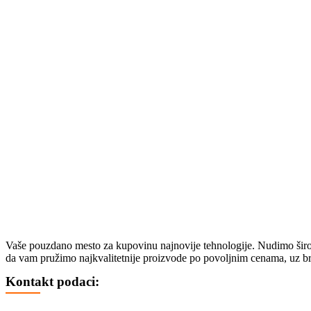
SVIČEVI
ČISTAČI
ZVUČNICI
BEŽIČNI ZVUČNICI
STOJEĆI VEĆE SNAGE
ZVUČNICI 2.0 – 2.1 – 5.1
SOUNDBAROVI
RAČUNARSKA ELEKTRONIKA
SSD
HARDOVI
PASTA ZA PROCESOR
TABLETI I SMART SATOVI
SMART SATOVI
TABLETI
OPREMA ZA SATOVE
Vaše pouzdano mesto za kupovinu najnovije tehnologije. Nudimo širok 
OPREMA ZA TABLETE
da vam pružimo najkvalitetnije proizvode po povoljnim cenama, uz br
ELEKTRIČNA VOZILA
Kontakt podaci:
TROTINETI
BICIKLI