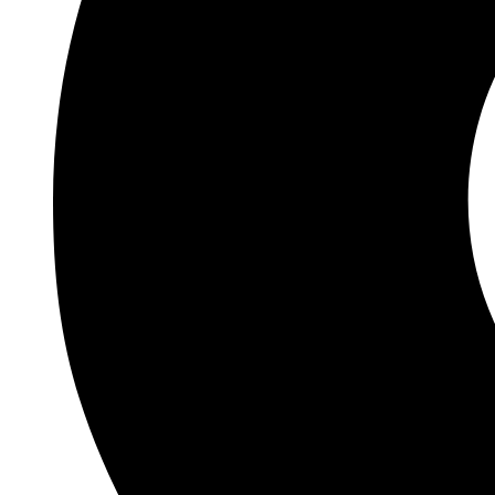
FLEŠEVI USB
FLEŠEVI ZA MOBILNE
TELEFONE
SPOLJNI HARD
AUTO PROGRAM
AUTO PLEJERI
AUTO ZVUČNICI
AUTO KAMERE
FM TRANSMITERI
AUTO ANTENE
BLUTUT SLUŠALICE
AUTO GADŽETI
TELEVIZORI I OPREMA
TELEVIZORI
SET TOP BOKSEVI –
DVBT2
NOSAČI TV
ANDROID TV ADAPTERI
DALJINSKI UPRAVLJAČI
ANTENE