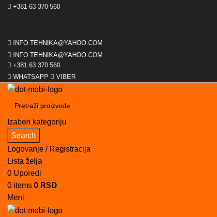
+381 63 370 560
INFO.TEHNIKA@YAHOO.COM
INFO.TEHNIKA@YAHOO.COM
+381 63 370 560
WHATSAPP
VIBER
Izaberi kategoriju
Search
Logovanje / Registracija
Lista želja
0
Uporedi
0
items
0
RSD
Meni