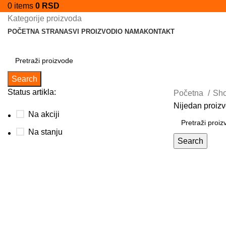
0
items
0
RSD
Kategorije proizvoda
POČETNA STRANA
SVI PROIZVODI
O NAMA
KONTAKT
Search
Status artikla:
Početna
Sh
Nijedan proizv
Na akciji
Na stanju
Search