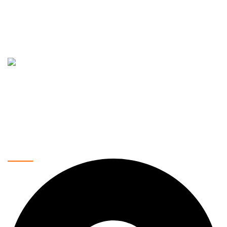
Vaše pouzdano mesto za kupovinu najnovije tehnologije.
Nudimo širok asortiman proizvoda, uključujući mobilne
telefone, laptopove, tablete, televizore, pametne kućne
uređaje i još mnogo toga. Naša misija je da vam pružimo
najkvalitetnije proizvode po povoljnim cenama, uz brzu i
sigurnu dostavu.
Kontakt podaci: