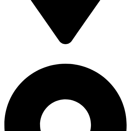
Braće Badžak 2 - TCM,
11400 Mladenovac