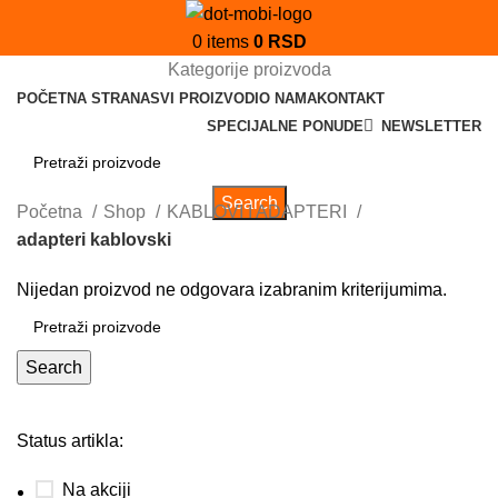
0
items
0
RSD
Kategorije proizvoda
POČETNA STRANA
SVI PROIZVODI
O NAMA
KONTAKT
SPECIJALNE PONUDE
NEWSLETTER
Search
Početna
Shop
KABLOVI I ADAPTERI
adapteri kablovski
Nijedan proizvod ne odgovara izabranim kriterijumima.
Search
Status artikla:
Na akciji