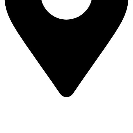
Prvog Srpskog Ustanka 3 - TRG,
11420 Smederevska Palanka