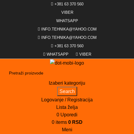
+381 63 370 560
VIBER
WHATSAPP
INFO.TEHNIKA@YAHOO.COM
INFO.TEHNIKA@YAHOO.COM
+381 63 370 560
WHATSAPP
VIBER
Izaberi kategoriju
Search
Logovanje / Registracija
Lista želja
0
Uporedi
0
items
0
RSD
Meni