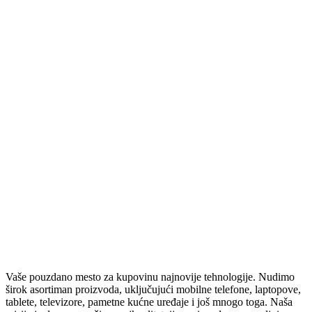
ZVUČNE KARTICE
RUTERI
SVIČEVI
ČISTAČI
ZVUČNICI
BEŽIČNI ZVUČNICI
STOJEĆI VEĆE SNAGE
ZVUČNICI 2.0 – 2.1 – 5.1
SOUNDBAROVI
RAČUNARSKA ELEKTRONIKA
SSD
HARDOVI
PASTA ZA PROCESOR
TABLETI I SMART SATOVI
SMART SATOVI
TABLETI
OPREMA ZA SATOVE
Vaše pouzdano mesto za kupovinu najnovije tehnologije. Nudimo
OPREMA ZA TABLETE
širok asortiman proizvoda, uključujući mobilne telefone, laptopove,
ELEKTRIČNA VOZILA
tablete, televizore, pametne kućne uređaje i još mnogo toga. Naša