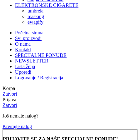
ELEKTRONSKE CIGARETE
umbrela
masking
ewapify
Početna strana
Svi proizvodi
O nama
Kontakt
SPECIJALNE PONUDE
NEWSLETTER
Lista želja
Uporedi
Logovanje / Registracija
Korpa
Zatvori
Prijava
Zatvori
Još nemate nalog?
Kreirajte nalog
PRIJAVITE SE ZA NAŠE SPECIJALNE PONUDE!