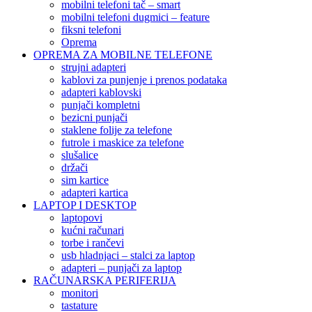
mobilni telefoni tač – smart
mobilni telefoni dugmici – feature
fiksni telefoni
Oprema
OPREMA ZA MOBILNE TELEFONE
strujni adapteri
kablovi za punjenje i prenos podataka
adapteri kablovski
punjači kompletni
bezicni punjači
staklene folije za telefone
futrole i maskice za telefone
slušalice
držači
sim kartice
adapteri kartica
LAPTOP I DESKTOP
laptopovi
kućni računari
torbe i rančevi
usb hladnjaci – stalci za laptop
adapteri – punjači za laptop
RAČUNARSKA PERIFERIJA
monitori
tastature