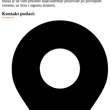
misija je da vam pružimo najkvalitetnije proizvode po povoljnim
TROTINETI
cenama, uz brzu i sigurnu dostavu.
BICIKLI
HAVERBORD
Kontakt podaci:
OPREMA
FOTO, DRONOVI I OPREMA
SELFI ŠTAPOVI
FOTO VIDEO STATIVI
CD, DVD I OSTALI MEDIJI
CD
DVD
BLU REJ
KUTIJE I KESICE
GEJMING
KONZOLE
DŽOJSTICI
IGRICE
VOLANI
STOLICE
MEMORIJE