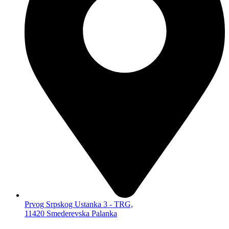
KUĆNA AUDIO VIDEO TEHNIKA
METEO STANICE
MIKRO HF-FI LINIJE
RADIO BUDILNICI
ALARMI
SENZORI,
TERMOMETRI…
ALAT, OPREMA, SITNA ELEKTRONIKA,
KANCELARIJA
OSTALO
KABLOVI I ADAPTERI
AUDIO
VIDEO
KOMPJUTERSKI
PRODUŽNI
ADAPTERI KABLOVSKI
ELEKTRONSKE CIGARETE
Prvog Srpskog Ustanka 3 - TRG,
11420 Smederevska Palanka
UMBRELA
MASKING