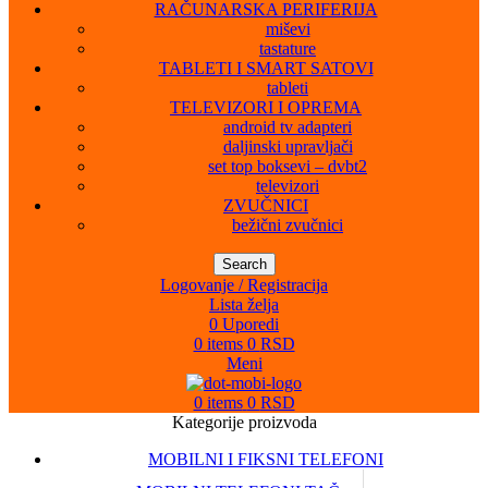
RAČUNARSKA PERIFERIJA
miševi
tastature
TABLETI I SMART SATOVI
tableti
TELEVIZORI I OPREMA
android tv adapteri
daljinski upravljači
set top boksevi – dvbt2
televizori
ZVUČNICI
bežični zvučnici
Search
Logovanje / Registracija
Lista želja
0
Uporedi
0
items
0
RSD
Meni
0
items
0
RSD
Kategorije proizvoda
MOBILNI I FIKSNI TELEFONI