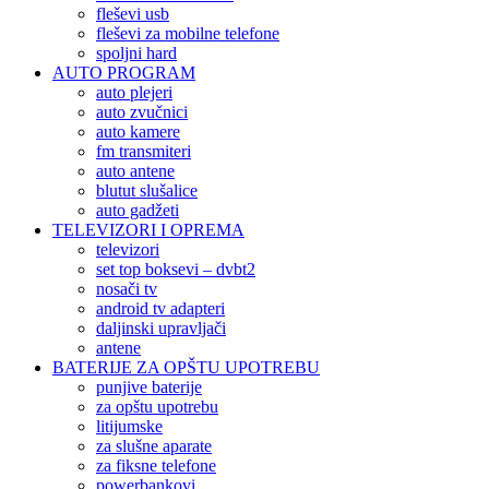
fleševi usb
fleševi za mobilne telefone
spoljni hard
AUTO PROGRAM
auto plejeri
auto zvučnici
auto kamere
fm transmiteri
auto antene
blutut slušalice
auto gadžeti
TELEVIZORI I OPREMA
televizori
set top boksevi – dvbt2
nosači tv
android tv adapteri
daljinski upravljači
antene
BATERIJE ZA OPŠTU UPOTREBU
punjive baterije
za opštu upotrebu
litijumske
za slušne aparate
za fiksne telefone
powerbankovi