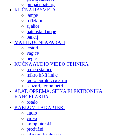
punjači baterija
KUĆNA RASVETA
lampe
reflektori
sijalice
bateriske lampe
paneli
MALI KUĆNI APARATI
tosteri
vagice
pegle
KUĆNA AUDIO VIDEO TEHNIKA
meteo stanice
mikro hf-fi linije
radio budilnici alarmi
senzori, termometri…
ALAT, OPREMA, SITNA ELEKTRONIKA,
KANCELARIJA
ostalo
KABLOVI I ADAPTERI
audio
video
kompjuterski
produžni
adapteri kablovski