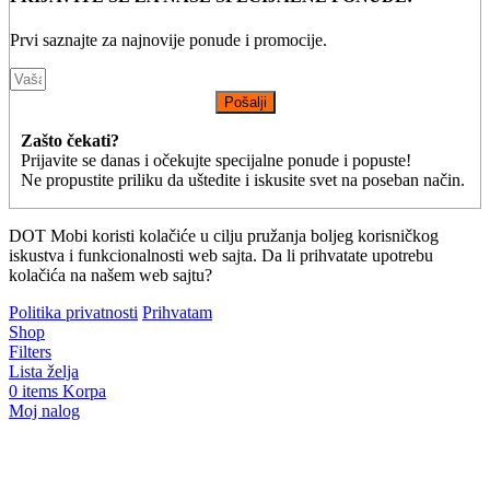
Prvi saznajte za najnovije ponude i promocije.
Pošalji
Zašto čekati?
Prijavite se danas i očekujte specijalne ponude i popuste!
Ne propustite priliku da uštedite i iskusite svet na poseban način.
DOT Mobi koristi kolačiće u cilju pružanja boljeg korisničkog
iskustva i funkcionalnosti web sajta. Da li prihvatate upotrebu
kolačića na našem web sajtu?
Politika privatnosti
Prihvatam
Shop
Filters
Lista želja
0
items
Korpa
Moj nalog