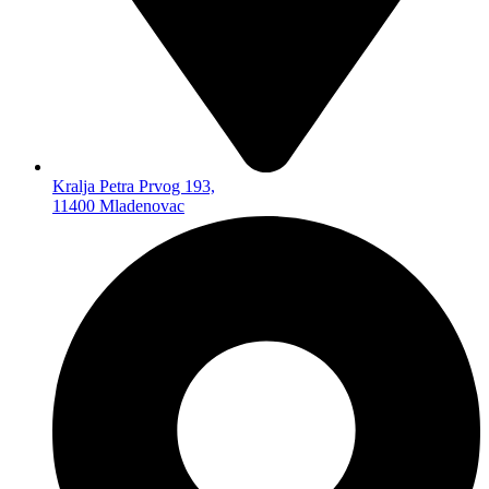
MEMO KARTICE
ČITAČI MEMO KARTICA
FLEŠEVI USB
FLEŠEVI ZA MOBILNE
TELEFONE
SPOLJNI HARD
AUTO PROGRAM
Kralja Petra Prvog 193,
AUTO PLEJERI
11400 Mladenovac
AUTO ZVUČNICI
AUTO KAMERE
FM TRANSMITERI
AUTO ANTENE
BLUTUT SLUŠALICE
AUTO GADŽETI
TELEVIZORI I OPREMA
TELEVIZORI
SET TOP BOKSEVI –
DVBT2
NOSAČI TV
ANDROID TV ADAPTERI