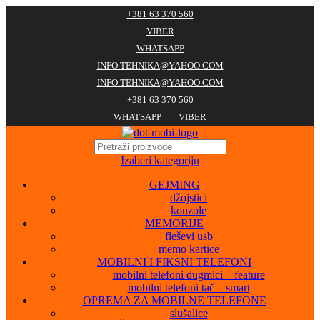
+381 63 370 560
VIBER
WHATSAPP
INFO.TEHNIKA@YAHOO.COM
INFO.TEHNIKA@YAHOO.COM
+381 63 370 560
WHATSAPP
VIBER
Izaberi kategoriju
GEJMING
džojstici
konzole
MEMORIJE
fleševi usb
memo kartice
MOBILNI I FIKSNI TELEFONI
mobilni telefoni dugmici – feature
mobilni telefoni tač – smart
OPREMA ZA MOBILNE TELEFONE
slušalice