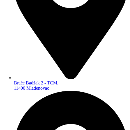
DALJINSKI UPRAVLJAČI
ANTENE
BATERIJE ZA OPŠTU UPOTREBU
PUNJIVE BATERIJE
ZA OPŠTU UPOTREBU
LITIJUMSKE
ZA SLUŠNE APARATE
ZA FIKSNE TELEFONE
POWERBANKOVI
PUNJAČI BATERIJA
KUĆNA RASVETA
LAMPE
REFLEKTORI
Braće Badžak 2 - TCM,
SIJALICE
11400 Mladenovac
BATERISKE LAMPE
PANELI
MALI KUĆNI APARATI
TOSTERI
VAGICE
PEGLE