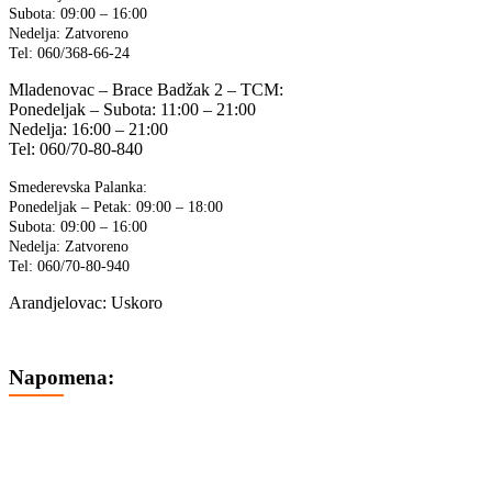
Subota: 09:00 – 16:00
Nedelja: Zatvoreno
Tel: 060/368-66-24
Mladenovac – Brace Badžak 2 – TCM:
Ponedeljak – Subota: 11:00 – 21:00
Nedelja: 16:00 – 21:00
Tel: 060/70-80-840
Smederevska Palanka:
Ponedeljak – Petak: 09:00 – 18:00
Subota: 09:00 – 16:00
Nedelja: Zatvoreno
Tel: 060/70-80-940
Arandjelovac: Uskoro
Napomena:
Cene na sajtu su iskazane u dinarima sa uračunatim PDV-om.
Plaćanje se vrši isključivo u dinarima (RSD).
Svi artikli prikazani na sajtu su deo naše ponude i ne podrazumeva
se da su uvek dostupni na lageru.