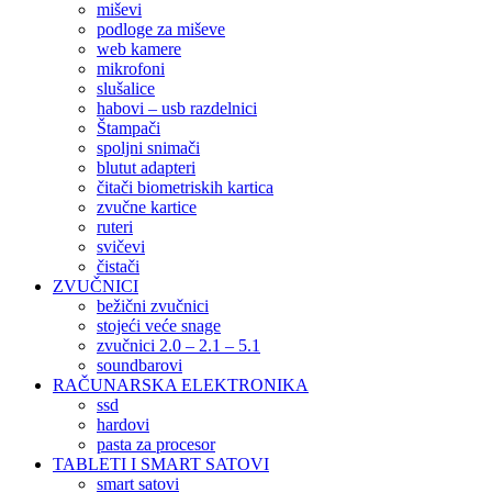
miševi
podloge za miševe
web kamere
mikrofoni
slušalice
habovi – usb razdelnici
Štampači
spoljni snimači
blutut adapteri
čitači biometriskih kartica
zvučne kartice
ruteri
svičevi
čistači
ZVUČNICI
bežični zvučnici
stojeći veće snage
zvučnici 2.0 – 2.1 – 5.1
soundbarovi
RAČUNARSKA ELEKTRONIKA
ssd
hardovi
pasta za procesor
TABLETI I SMART SATOVI
smart satovi