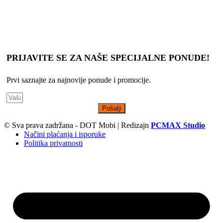
Slike, tehnički crteži, opisi proizvoda i cene su postavljeni da Vam
što bolje predstave svaki proizvod, s tim da ne garantujemo da su
sve informacije uvek kompletne i tačne.
PRIJAVITE SE ZA NAŠE SPECIJALNE PONUDE!
Prvi saznajte za najnovije ponude i promocije.
Pošalji
© Sva prava zadržana - DOT Mobi | Redizajn
PCMAX Studio
Načini plaćanja i isporuke
Politika privatnosti