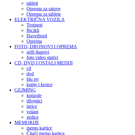
tableti
Oprema za satove
Oprema za tablete
ELEKTRIČNA VOZILA
Trotineti
Bicikli
Haverbord
Oprema
FOTO, DRONOVI I OPREMA
selfi štapovi
foto video stativi
CD, DVD I OSTALI MEDIJI
cd
dvd
blu rej
kutije i kesice
GEJMING
konzole
džojstici
igrice
volani
stolice
MEMORIJE
memo kartice
Čitači memo kartica