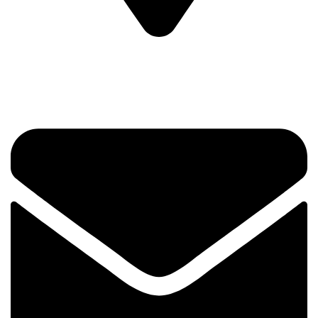
Prvog Srpskog Ustanka 3 - TRG,
11420 Smederevska Palanka