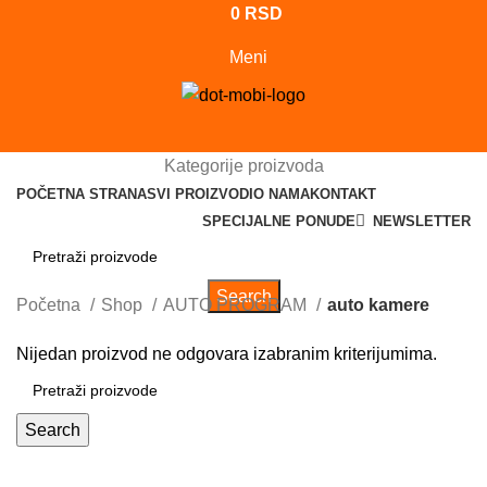
0
RSD
Meni
Kategorije proizvoda
POČETNA STRANA
SVI PROIZVODI
O NAMA
KONTAKT
SPECIJALNE PONUDE
NEWSLETTER
Search
Početna
Shop
AUTO PROGRAM
auto kamere
Nijedan proizvod ne odgovara izabranim kriterijumima.
Search