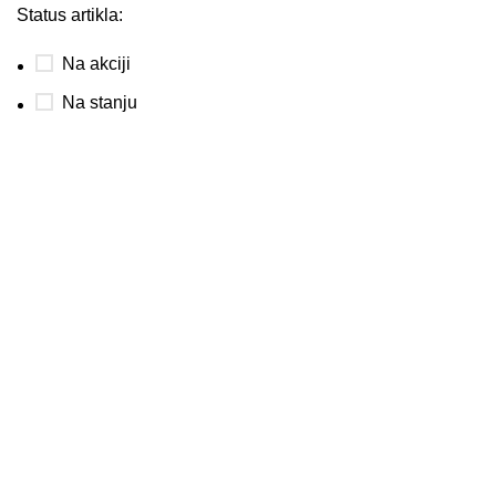
Status artikla:
Na akciji
Na stanju