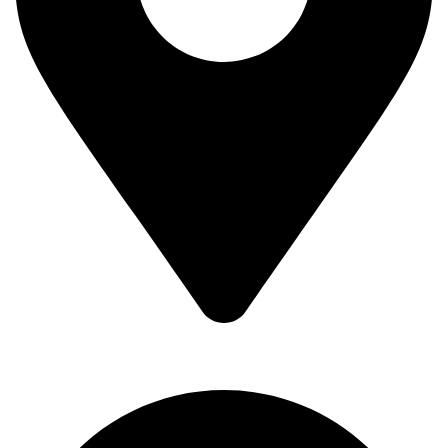
Braće Badžak 2 - TCM,
11400 Mladenovac