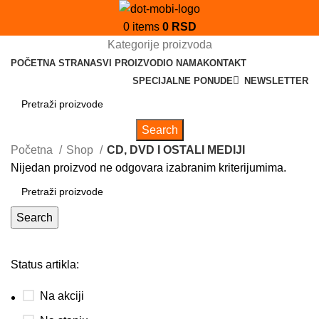
0
items
0
RSD
Kategorije proizvoda
POČETNA STRANA
SVI PROIZVODI
O NAMA
KONTAKT
SPECIJALNE PONUDE
NEWSLETTER
Search
Početna
Shop
CD, DVD I OSTALI MEDIJI
Nijedan proizvod ne odgovara izabranim kriterijumima.
Search
Status artikla:
Na akciji