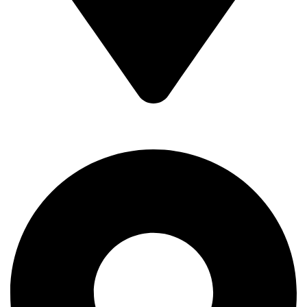
Braće Badžak 2 - TCM,
11400 Mladenovac