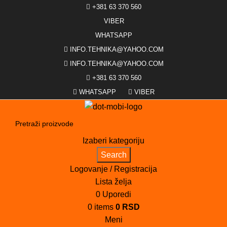
+381 63 370 560
VIBER
WHATSAPP
INFO.TEHNIKA@YAHOO.COM
INFO.TEHNIKA@YAHOO.COM
+381 63 370 560
WHATSAPP
VIBER
Izaberi kategoriju
Search
Logovanje / Registracija
Lista želja
0
Uporedi
0
items
0
RSD
Meni