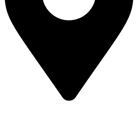
Prvog Srpskog Ustanka 3 - TRG,
11420 Smederevska Palanka