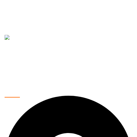
Vaše pouzdano mesto za kupovinu najnovije tehnologije.
Nudimo širok asortiman proizvoda, uključujući mobilne
telefone, laptopove, tablete, televizore, pametne kućne
uređaje i još mnogo toga. Naša misija je da vam pružimo
najkvalitetnije proizvode po povoljnim cenama, uz brzu i
sigurnu dostavu.
Kontakt podaci: