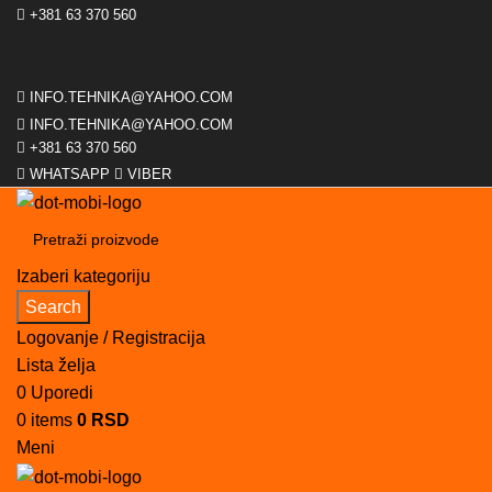
+381 63 370 560
INFO.TEHNIKA@YAHOO.COM
INFO.TEHNIKA@YAHOO.COM
+381 63 370 560
WHATSAPP
VIBER
Izaberi kategoriju
Search
Logovanje / Registracija
Lista želja
0
Uporedi
0
items
0
RSD
Meni