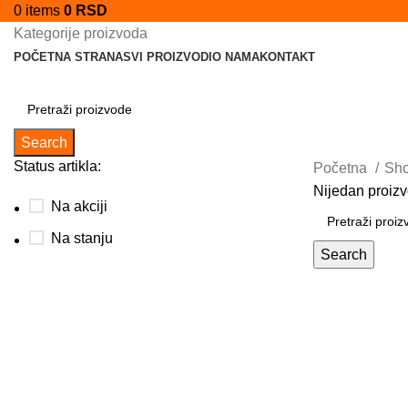
0
items
0
RSD
Kategorije proizvoda
POČETNA STRANA
SVI PROIZVODI
O NAMA
KONTAKT
Search
Status artikla:
Početna
Sh
Nijedan proizv
Na akciji
Na stanju
Search