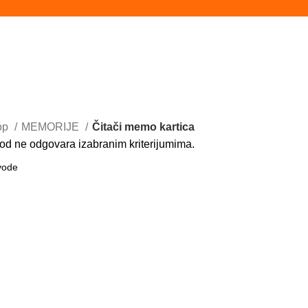
op
MEMORIJE
Čitači memo kartica
od ne odgovara izabranim kriterijumima.