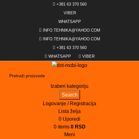
+381 63 370 560
VIBER
WHATSAPP
INFO.TEHNIKA@YAHOO.COM
INFO.TEHNIKA@YAHOO.COM
+381 63 370 560
WHATSAPP
VIBER
Izaberi kategoriju
Search
Logovanje / Registracija
Lista želja
0
Uporedi
0
items
0
RSD
Meni