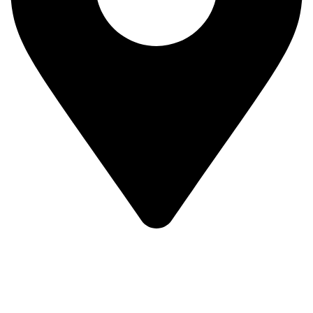
Prvog Srpskog Ustanka 3 - TRG,
11420 Smederevska Palanka