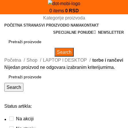
0
items
0
RSD
Kategorije proizvoda
POČETNA STRANA
SVI PROIZVODI
O NAMA
KONTAKT
SPECIJALNE PONUDE
NEWSLETTER
Search
Početna
Shop
LAPTOP I DESKTOP
torbe i rančevi
Nijedan proizvod ne odgovara izabranim kriterijumima.
Search
Status artikla:
Na akciji