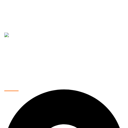
Vaše pouzdano mesto za kupovinu najnovije tehnologije.
Nudimo širok asortiman proizvoda, uključujući mobilne
telefone, laptopove, tablete, televizore, pametne kućne
uređaje i još mnogo toga. Naša misija je da vam pružimo
najkvalitetnije proizvode po povoljnim cenama, uz brzu i
sigurnu dostavu.
Kontakt podaci: