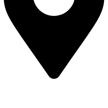
Prvog Srpskog Ustanka 3 - TRG,
11420 Smederevska Palanka