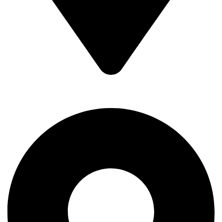
Braće Badžak 2 - TCM,
11400 Mladenovac