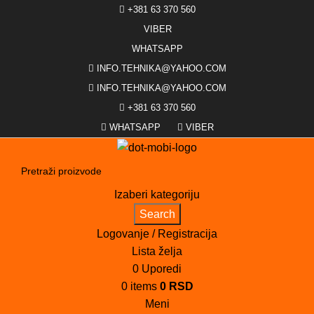
+381 63 370 560
VIBER
WHATSAPP
INFO.TEHNIKA@YAHOO.COM
INFO.TEHNIKA@YAHOO.COM
+381 63 370 560
WHATSAPP
VIBER
Izaberi kategoriju
Search
Logovanje / Registracija
Lista želja
0
Uporedi
0
items
0
RSD
Meni