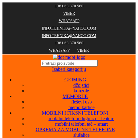
+381 63 370 560
VIBER
WHATSAPP
INFO.TEHNIKA@YAHOO.COM
INFO.TEHNIKA@YAHOO.COM
+381 63 370 560
WHATSAPP
VIBER
Izaberi kategoriju
GEJMING
džojstici
konzole
MEMORIJE
fleševi usb
memo kartice
MOBILNI I FIKSNI TELEFONI
mobilni telefoni dugmici – feature
mobilni telefoni tač – smart
OPREMA ZA MOBILNE TELEFONE
slušalice