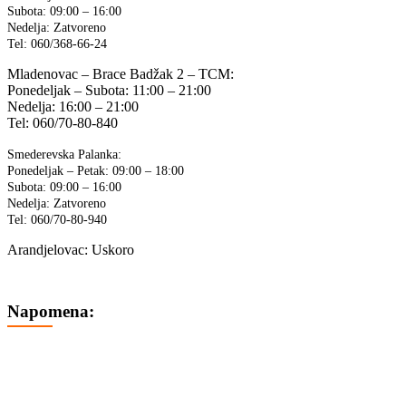
Subota: 09:00 – 16:00
Nedelja: Zatvoreno
Tel: 060/368-66-24
Mladenovac – Brace Badžak 2 – TCM:
Ponedeljak – Subota: 11:00 – 21:00
Nedelja: 16:00 – 21:00
Tel: 060/70-80-840
Smederevska Palanka:
Ponedeljak – Petak: 09:00 – 18:00
Subota: 09:00 – 16:00
Nedelja: Zatvoreno
Tel: 060/70-80-940
Arandjelovac: Uskoro
Napomena:
Cene na sajtu su iskazane u dinarima sa uračunatim PDV-om.
Plaćanje se vrši isključivo u dinarima (RSD).
Svi artikli prikazani na sajtu su deo naše ponude i ne podrazumeva
se da su uvek dostupni na lageru.