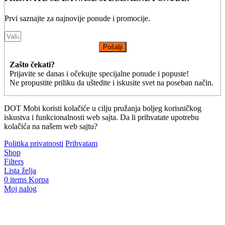
Prvi saznajte za najnovije ponude i promocije.
Pošalji
Zašto čekati?
Prijavite se danas i očekujte specijalne ponude i popuste!
Ne propustite priliku da uštedite i iskusite svet na poseban način.
DOT Mobi koristi kolačiće u cilju pružanja boljeg korisničkog
iskustva i funkcionalnosti web sajta. Da li prihvatate upotrebu
kolačića na našem web sajtu?
Politika privatnosti
Prihvatam
Shop
Filters
Lista želja
0
items
Korpa
Moj nalog