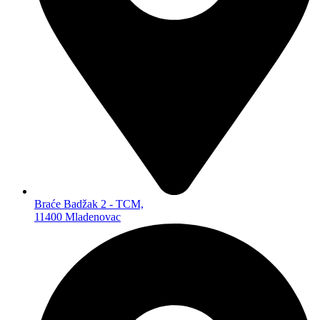
DALJINSKI UPRAVLJAČI
ANTENE
BATERIJE ZA OPŠTU UPOTREBU
PUNJIVE BATERIJE
ZA OPŠTU UPOTREBU
LITIJUMSKE
ZA SLUŠNE APARATE
ZA FIKSNE TELEFONE
POWERBANKOVI
PUNJAČI BATERIJA
KUĆNA RASVETA
LAMPE
REFLEKTORI
Braće Badžak 2 - TCM,
SIJALICE
11400 Mladenovac
BATERISKE LAMPE
PANELI
MALI KUĆNI APARATI
TOSTERI
VAGICE
PEGLE