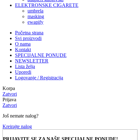
ELEKTRONSKE CIGARETE
umbrela
masking
ewapify
Početna strana
Svi proizvodi
O nama
Kontakt
SPECIJALNE PONUDE
NEWSLETTER
Lista želja
Uporedi
Logovanje / Registracija
Korpa
Zatvori
Prijava
Zatvori
Još nemate nalog?
Kreirajte nalog
PRIJAVITE SE ZA NAŠE SPECIJALNE PONUDE!