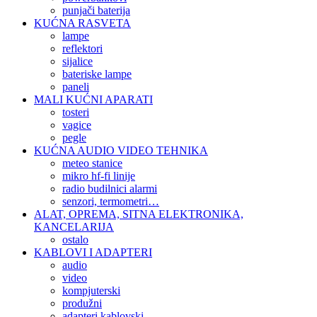
punjači baterija
KUĆNA RASVETA
lampe
reflektori
sijalice
bateriske lampe
paneli
MALI KUĆNI APARATI
tosteri
vagice
pegle
KUĆNA AUDIO VIDEO TEHNIKA
meteo stanice
mikro hf-fi linije
radio budilnici alarmi
senzori, termometri…
ALAT, OPREMA, SITNA ELEKTRONIKA,
KANCELARIJA
ostalo
KABLOVI I ADAPTERI
audio
video
kompjuterski
produžni
adapteri kablovski