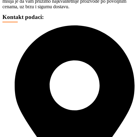
misija je da vam pružimo najkvalitetnije proizvode po povoljnim
TROTINETI
cenama, uz brzu i sigurnu dostavu.
BICIKLI
HAVERBORD
Kontakt podaci:
OPREMA
FOTO, DRONOVI I OPREMA
SELFI ŠTAPOVI
FOTO VIDEO STATIVI
CD, DVD I OSTALI MEDIJI
CD
DVD
BLU REJ
KUTIJE I KESICE
GEJMING
KONZOLE
DŽOJSTICI
IGRICE
VOLANI
STOLICE
MEMORIJE