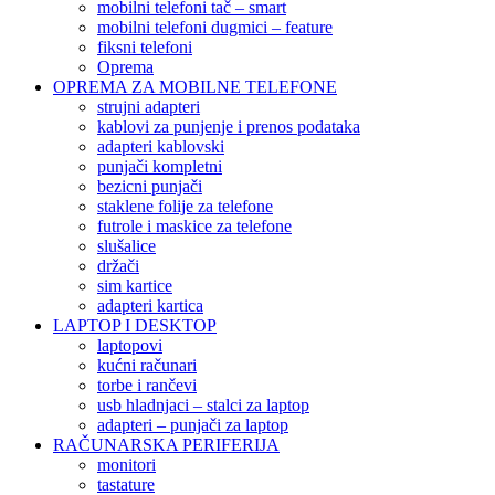
mobilni telefoni tač – smart
mobilni telefoni dugmici – feature
fiksni telefoni
Oprema
OPREMA ZA MOBILNE TELEFONE
strujni adapteri
kablovi za punjenje i prenos podataka
adapteri kablovski
punjači kompletni
bezicni punjači
staklene folije za telefone
futrole i maskice za telefone
slušalice
držači
sim kartice
adapteri kartica
LAPTOP I DESKTOP
laptopovi
kućni računari
torbe i rančevi
usb hladnjaci – stalci za laptop
adapteri – punjači za laptop
RAČUNARSKA PERIFERIJA
monitori
tastature