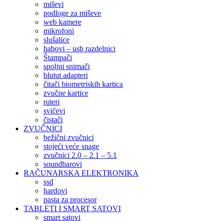
miševi
podloge za miševe
web kamere
mikrofoni
slušalice
habovi – usb razdelnici
Štampači
spoljni snimači
blutut adapteri
čitači biometriskih kartica
zvučne kartice
ruteri
svičevi
čistači
ZVUČNICI
bežični zvučnici
stojeći veće snage
zvučnici 2.0 – 2.1 – 5.1
soundbarovi
RAČUNARSKA ELEKTRONIKA
ssd
hardovi
pasta za procesor
TABLETI I SMART SATOVI
smart satovi