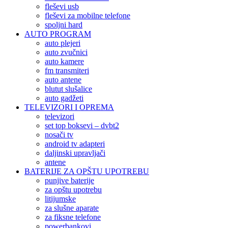
fleševi usb
fleševi za mobilne telefone
spoljni hard
AUTO PROGRAM
auto plejeri
auto zvučnici
auto kamere
fm transmiteri
auto antene
blutut slušalice
auto gadžeti
TELEVIZORI I OPREMA
televizori
set top boksevi – dvbt2
nosači tv
android tv adapteri
daljinski upravljači
antene
BATERIJE ZA OPŠTU UPOTREBU
punjive baterije
za opštu upotrebu
litijumske
za slušne aparate
za fiksne telefone
powerbankovi