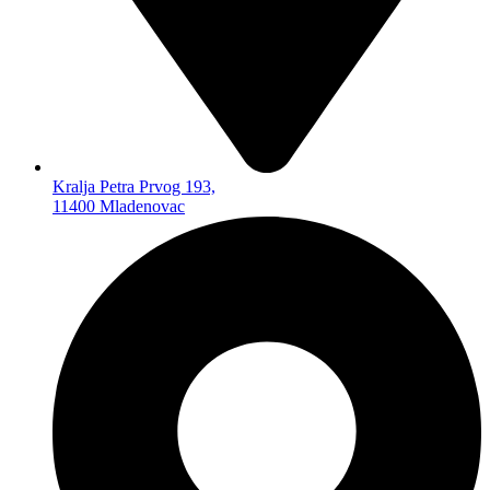
MEMO KARTICE
ČITAČI MEMO KARTICA
FLEŠEVI USB
FLEŠEVI ZA MOBILNE
TELEFONE
SPOLJNI HARD
AUTO PROGRAM
Kralja Petra Prvog 193,
AUTO PLEJERI
11400 Mladenovac
AUTO ZVUČNICI
AUTO KAMERE
FM TRANSMITERI
AUTO ANTENE
BLUTUT SLUŠALICE
AUTO GADŽETI
TELEVIZORI I OPREMA
TELEVIZORI
SET TOP BOKSEVI –
DVBT2
NOSAČI TV
ANDROID TV ADAPTERI