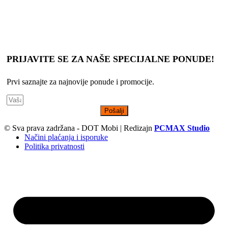
Slike, tehnički crteži, opisi proizvoda i cene su postavljeni da Vam
što bolje predstave svaki proizvod, s tim da ne garantujemo da su
sve informacije uvek kompletne i tačne.
PRIJAVITE SE ZA NAŠE SPECIJALNE PONUDE!
Prvi saznajte za najnovije ponude i promocije.
Pošalji
© Sva prava zadržana - DOT Mobi | Redizajn
PCMAX Studio
Načini plaćanja i isporuke
Politika privatnosti