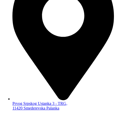
KUĆNA AUDIO VIDEO TEHNIKA
METEO STANICE
MIKRO HF-FI LINIJE
RADIO BUDILNICI
ALARMI
SENZORI,
TERMOMETRI…
ALAT, OPREMA, SITNA ELEKTRONIKA,
KANCELARIJA
OSTALO
KABLOVI I ADAPTERI
AUDIO
VIDEO
KOMPJUTERSKI
PRODUŽNI
ADAPTERI KABLOVSKI
ELEKTRONSKE CIGARETE
Prvog Srpskog Ustanka 3 - TRG,
11420 Smederevska Palanka
UMBRELA
MASKING