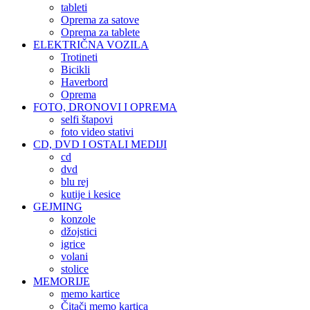
tableti
Oprema za satove
Oprema za tablete
ELEKTRIČNA VOZILA
Trotineti
Bicikli
Haverbord
Oprema
FOTO, DRONOVI I OPREMA
selfi štapovi
foto video stativi
CD, DVD I OSTALI MEDIJI
cd
dvd
blu rej
kutije i kesice
GEJMING
konzole
džojstici
igrice
volani
stolice
MEMORIJE
memo kartice
Čitači memo kartica