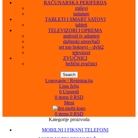
RAČUNARSKA PERIFERIJA
miševi
tastature
TABLETI I SMART SATOVI
tableti
TELEVIZORI I OPREMA
android tv adapteri
daljinski upravljači
set top boksevi – dvbt2
televizori
ZVUČNICI
bežični zvučnici
Search
Logovanje / Registracija
Lista želja
0
Uporedi
0
items
0
RSD
Meni
0
items
0
RSD
Kategorije proizvoda
MOBILNI I FIKSNI TELEFONI