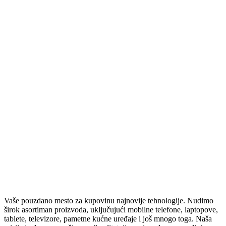
ZVUČNE KARTICE
RUTERI
SVIČEVI
ČISTAČI
ZVUČNICI
BEŽIČNI ZVUČNICI
STOJEĆI VEĆE SNAGE
ZVUČNICI 2.0 – 2.1 – 5.1
SOUNDBAROVI
RAČUNARSKA ELEKTRONIKA
SSD
HARDOVI
PASTA ZA PROCESOR
TABLETI I SMART SATOVI
SMART SATOVI
TABLETI
OPREMA ZA SATOVE
Vaše pouzdano mesto za kupovinu najnovije tehnologije. Nudimo
OPREMA ZA TABLETE
širok asortiman proizvoda, uključujući mobilne telefone, laptopove,
ELEKTRIČNA VOZILA
tablete, televizore, pametne kućne uređaje i još mnogo toga. Naša