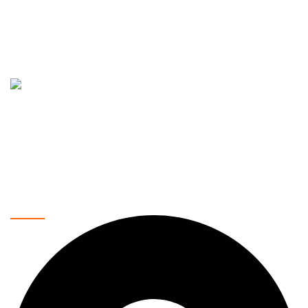
Vaše pouzdano mesto za kupovinu najnovije tehnologije.
Nudimo širok asortiman proizvoda, uključujući mobilne
telefone, laptopove, tablete, televizore, pametne kućne
uređaje i još mnogo toga. Naša misija je da vam pružimo
najkvalitetnije proizvode po povoljnim cenama, uz brzu i
sigurnu dostavu.
Kontakt podaci: