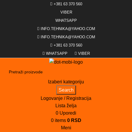
+381 63 370 560
VIBER
WHATSAPP
INFO.TEHNIKA@YAHOO.COM
INFO.TEHNIKA@YAHOO.COM
+381 63 370 560
WHATSAPP
VIBER
Izaberi kategoriju
Search
Logovanje / Registracija
Lista želja
0
Uporedi
0
items
0
RSD
Meni