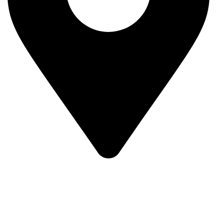
Prvog Srpskog Ustanka 3 - TRG,
11420 Smederevska Palanka