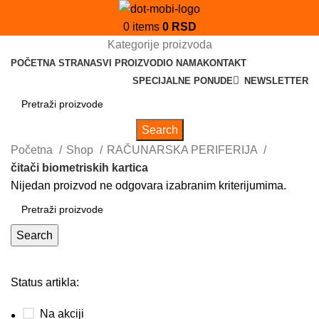
0
items
0
RSD
Kategorije proizvoda
POČETNA STRANA
SVI PROIZVODI
O NAMA
KONTAKT
SPECIJALNE PONUDE
NEWSLETTER
Search
Početna
Shop
RAČUNARSKA PERIFERIJA
čitači biometriskih kartica
Nijedan proizvod ne odgovara izabranim kriterijumima.
Search
Status artikla:
Na akciji