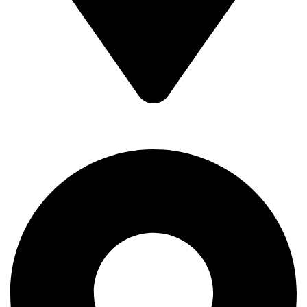
Braće Badžak 2 - TCM,
11400 Mladenovac