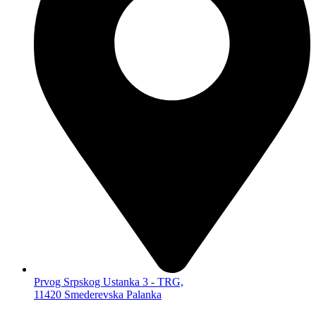
KUĆNA AUDIO VIDEO TEHNIKA
METEO STANICE
MIKRO HF-FI LINIJE
RADIO BUDILNICI
ALARMI
SENZORI,
TERMOMETRI…
ALAT, OPREMA, SITNA ELEKTRONIKA,
KANCELARIJA
OSTALO
KABLOVI I ADAPTERI
AUDIO
VIDEO
KOMPJUTERSKI
PRODUŽNI
ADAPTERI KABLOVSKI
ELEKTRONSKE CIGARETE
Prvog Srpskog Ustanka 3 - TRG,
11420 Smederevska Palanka
UMBRELA
MASKING