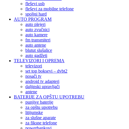
fleševi usb
fleševi za mobilne telefone
spoljni hard
AUTO PROGRAM
auto plejeri
auto zvučnici
auto kamere
fm transmiteri
auto antene
blutut slušalice
auto gadžeti
TELEVIZORI I OPREMA
televizori
set top boksevi – dvbt2
nosači tv
android tv adapteri
daljinski upravljači
antene
BATERIJE ZA OPŠTU UPOTREBU
punjive baterije
za opštu upotrebu
litijumske
za slušne aparate
za fiksne telefone
powerbankovi