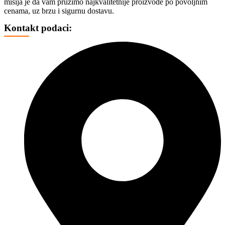
misija je da vam pružimo najkvalitetnije proizvode po povoljnim
TROTINETI
cenama, uz brzu i sigurnu dostavu.
BICIKLI
HAVERBORD
Kontakt podaci:
OPREMA
FOTO, DRONOVI I OPREMA
SELFI ŠTAPOVI
FOTO VIDEO STATIVI
CD, DVD I OSTALI MEDIJI
CD
DVD
BLU REJ
KUTIJE I KESICE
GEJMING
KONZOLE
DŽOJSTICI
IGRICE
VOLANI
STOLICE
MEMORIJE