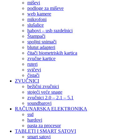
miševi
podloge za miševe
web kamere
mikrofoni
slušalice
habovi – usb razdelnici
Štampači
spoljni snimači
blutut adapteri
čitači biometriskih kartica
zvučne kartice
ruteri
svičevi
čistači
ZVUČNICI
bežični zvučnici
stojeći veće snage
zvučnici 2.0 – 2.1 – 5.1
soundbarovi
RAČUNARSKA ELEKTRONIKA
ssd
hardovi
pasta za procesor
TABLETI I SMART SATOVI
smart satovi