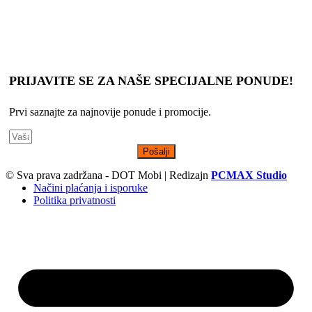
Slike, tehnički crteži, opisi proizvoda i cene su postavljeni da Vam
što bolje predstave svaki proizvod, s tim da ne garantujemo da su
sve informacije uvek kompletne i tačne.
PRIJAVITE SE ZA NAŠE SPECIJALNE PONUDE!
Prvi saznajte za najnovije ponude i promocije.
Pošalji
© Sva prava zadržana - DOT Mobi | Redizajn
PCMAX Studio
Načini plaćanja i isporuke
Politika privatnosti