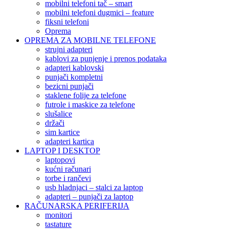
mobilni telefoni tač – smart
mobilni telefoni dugmici – feature
fiksni telefoni
Oprema
OPREMA ZA MOBILNE TELEFONE
strujni adapteri
kablovi za punjenje i prenos podataka
adapteri kablovski
punjači kompletni
bezicni punjači
staklene folije za telefone
futrole i maskice za telefone
slušalice
držači
sim kartice
adapteri kartica
LAPTOP I DESKTOP
laptopovi
kućni računari
torbe i rančevi
usb hladnjaci – stalci za laptop
adapteri – punjači za laptop
RAČUNARSKA PERIFERIJA
monitori
tastature