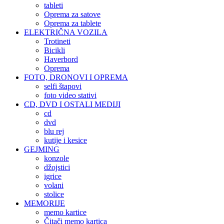
tableti
Oprema za satove
Oprema za tablete
ELEKTRIČNA VOZILA
Trotineti
Bicikli
Haverbord
Oprema
FOTO, DRONOVI I OPREMA
selfi štapovi
foto video stativi
CD, DVD I OSTALI MEDIJI
cd
dvd
blu rej
kutije i kesice
GEJMING
konzole
džojstici
igrice
volani
stolice
MEMORIJE
memo kartice
Čitači memo kartica