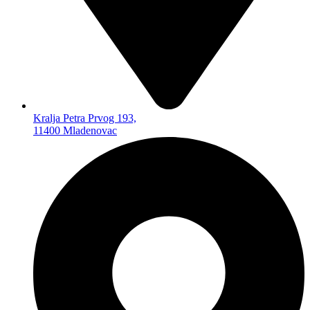
MEMO KARTICE
ČITAČI MEMO KARTICA
FLEŠEVI USB
FLEŠEVI ZA MOBILNE
TELEFONE
SPOLJNI HARD
AUTO PROGRAM
Kralja Petra Prvog 193,
AUTO PLEJERI
11400 Mladenovac
AUTO ZVUČNICI
AUTO KAMERE
FM TRANSMITERI
AUTO ANTENE
BLUTUT SLUŠALICE
AUTO GADŽETI
TELEVIZORI I OPREMA
TELEVIZORI
SET TOP BOKSEVI –
DVBT2
NOSAČI TV
ANDROID TV ADAPTERI