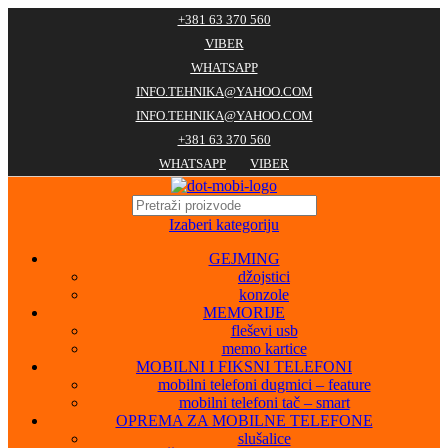
+381 63 370 560
VIBER
WHATSAPP
INFO.TEHNIKA@YAHOO.COM
INFO.TEHNIKA@YAHOO.COM
+381 63 370 560
WHATSAPP
VIBER
Izaberi kategoriju
GEJMING
džojstici
konzole
MEMORIJE
fleševi usb
memo kartice
MOBILNI I FIKSNI TELEFONI
mobilni telefoni dugmici – feature
mobilni telefoni tač – smart
OPREMA ZA MOBILNE TELEFONE
slušalice