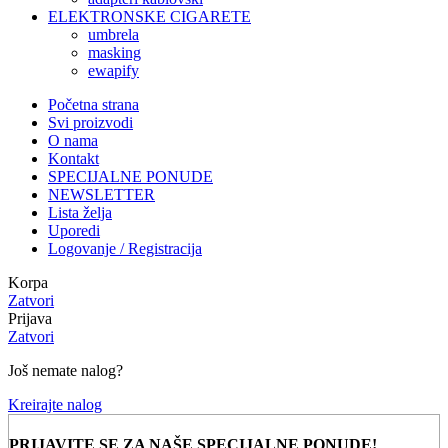
ELEKTRONSKE CIGARETE
umbrela
masking
ewapify
Početna strana
Svi proizvodi
O nama
Kontakt
SPECIJALNE PONUDE
NEWSLETTER
Lista želja
Uporedi
Logovanje / Registracija
Korpa
Zatvori
Prijava
Zatvori
Još nemate nalog?
Kreirajte nalog
PRIJAVITE SE ZA NAŠE SPECIJALNE PONUDE!