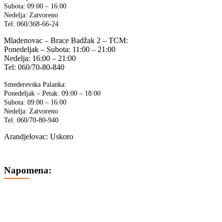
Subota: 09:00 – 16:00
Nedelja: Zatvoreno
Tel: 060/368-66-24
Mladenovac – Brace Badžak 2 – TCM:
Ponedeljak – Subota: 11:00 – 21:00
Nedelja: 16:00 – 21:00
Tel: 060/70-80-840
Smederevska Palanka:
Ponedeljak – Petak: 09:00 – 18:00
Subota: 09:00 – 16:00
Nedelja: Zatvoreno
Tel: 060/70-80-940
Arandjelovac: Uskoro
Napomena:
Cene na sajtu su iskazane u dinarima sa uračunatim PDV-om.
Plaćanje se vrši isključivo u dinarima (RSD).
Svi artikli prikazani na sajtu su deo naše ponude i ne podrazumeva
se da su uvek dostupni na lageru.