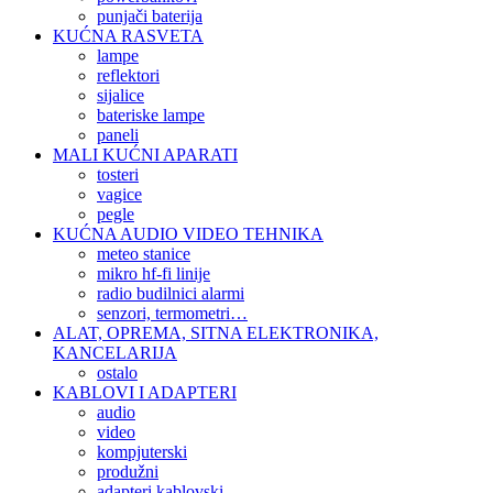
punjači baterija
KUĆNA RASVETA
lampe
reflektori
sijalice
bateriske lampe
paneli
MALI KUĆNI APARATI
tosteri
vagice
pegle
KUĆNA AUDIO VIDEO TEHNIKA
meteo stanice
mikro hf-fi linije
radio budilnici alarmi
senzori, termometri…
ALAT, OPREMA, SITNA ELEKTRONIKA,
KANCELARIJA
ostalo
KABLOVI I ADAPTERI
audio
video
kompjuterski
produžni
adapteri kablovski