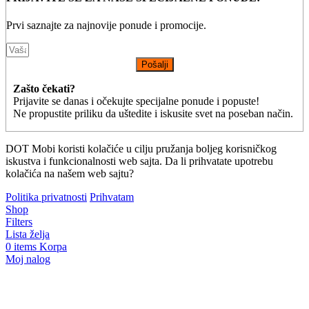
Prvi saznajte za najnovije ponude i promocije.
Pošalji
Zašto čekati?
Prijavite se danas i očekujte specijalne ponude i popuste!
Ne propustite priliku da uštedite i iskusite svet na poseban način.
DOT Mobi koristi kolačiće u cilju pružanja boljeg korisničkog
iskustva i funkcionalnosti web sajta. Da li prihvatate upotrebu
kolačića na našem web sajtu?
Politika privatnosti
Prihvatam
Shop
Filters
Lista želja
0
items
Korpa
Moj nalog