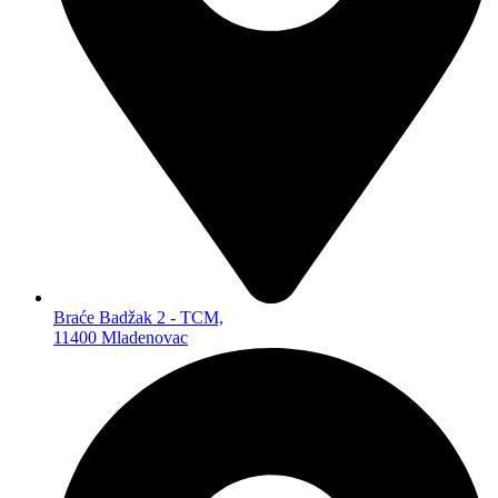
DALJINSKI UPRAVLJAČI
ANTENE
BATERIJE ZA OPŠTU UPOTREBU
PUNJIVE BATERIJE
ZA OPŠTU UPOTREBU
LITIJUMSKE
ZA SLUŠNE APARATE
ZA FIKSNE TELEFONE
POWERBANKOVI
PUNJAČI BATERIJA
KUĆNA RASVETA
LAMPE
REFLEKTORI
Braće Badžak 2 - TCM,
SIJALICE
11400 Mladenovac
BATERISKE LAMPE
PANELI
MALI KUĆNI APARATI
TOSTERI
VAGICE
PEGLE