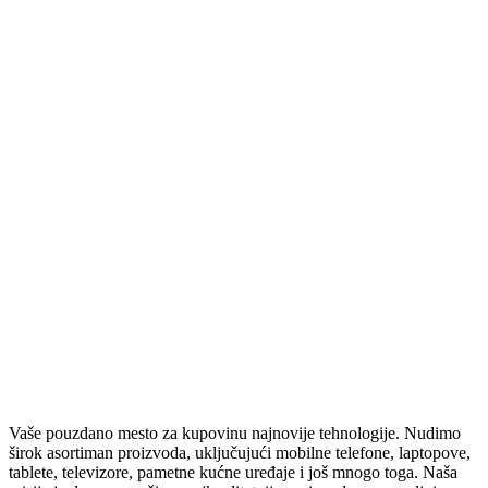
ZVUČNE KARTICE
RUTERI
SVIČEVI
ČISTAČI
ZVUČNICI
BEŽIČNI ZVUČNICI
STOJEĆI VEĆE SNAGE
ZVUČNICI 2.0 – 2.1 – 5.1
SOUNDBAROVI
RAČUNARSKA ELEKTRONIKA
SSD
HARDOVI
PASTA ZA PROCESOR
TABLETI I SMART SATOVI
SMART SATOVI
TABLETI
OPREMA ZA SATOVE
Vaše pouzdano mesto za kupovinu najnovije tehnologije. Nudimo
OPREMA ZA TABLETE
širok asortiman proizvoda, uključujući mobilne telefone, laptopove,
ELEKTRIČNA VOZILA
tablete, televizore, pametne kućne uređaje i još mnogo toga. Naša