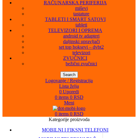
RAČUNARSKA PERIFERIJA
miševi
tastature
TABLETI I SMART SATOVI
tableti
TELEVIZORI I OPREMA
android tv adapteri
daljinski upravljači
set top boksevi – dvbt2
televizori
ZVUČNICI
bežični zvučnici
Search
Logovanje / Registracija
Lista želja
0
Uporedi
0
items
0
RSD
Meni
0
items
0
RSD
Kategorije proizvoda
MOBILNI I FIKSNI TELEFONI