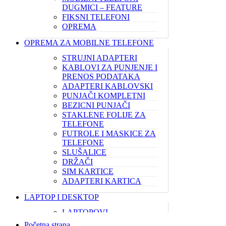
DUGMICI – FEATURE
FIKSNI TELEFONI
OPREMA
OPREMA ZA MOBILNE TELEFONE
STRUJNI ADAPTERI
KABLOVI ZA PUNJENJE I
PRENOS PODATAKA
ADAPTERI KABLOVSKI
PUNJAČI KOMPLETNI
BEZICNI PUNJAČI
STAKLENE FOLIJE ZA
TELEFONE
FUTROLE I MASKICE ZA
TELEFONE
SLUŠALICE
DRŽAČI
SIM KARTICE
ADAPTERI KARTICA
LAPTOP I DESKTOP
LAPTOPOVI
KUĆNI RAČUNARI
Početna strana