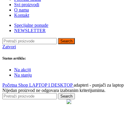
TORBE I RANČEVI
Svi proizvodi
USB HLADNJACI –
O nama
STALCI ZA LAPTOP
Kontakt
ADAPTERI – PUNJAČI ZA
LAPTOP
Specijalne ponude
NEWSLETTER
RAČUNARSKA PERIFERIJA
Search
MONITORI
Zatvori
TASTATURE
MIŠEVI
Status artikla:
PODLOGE ZA MIŠEVE
WEB KAMERE
Na akciji
MIKROFONI
Na stanju
SLUŠALICE
HABOVI – USB
Početna
Shop
LAPTOP I DESKTOP
adapteri - punjači za laptop
RAZDELNICI
Nijedan proizvod ne odgovara izabranim kriterijumima.
ŠTAMPAČI
Search
SPOLJNI SNIMAČI
BLUTUT ADAPTERI
ČITAČI BIOMETRISKIH
KARTICA
ZVUČNE KARTICE
RUTERI