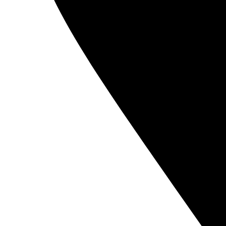
BATERIJE ZA OPŠTU UPOTREBU
PUNJIVE BATERIJE
ZA OPŠTU UPOTREBU
LITIJUMSKE
ZA SLUŠNE APARATE
ZA FIKSNE TELEFONE
POWERBANKOVI
PUNJAČI BATERIJA
KUĆNA RASVETA
LAMPE
REFLEKTORI
SIJALICE
BATERISKE LAMPE
PANELI
MALI KUĆNI APARATI
TOSTERI
VAGICE
PEGLE
KUĆNA AUDIO VIDEO TEHNIKA