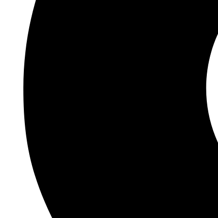
FLEŠEVI USB
FLEŠEVI ZA MOBILNE
TELEFONE
SPOLJNI HARD
AUTO PROGRAM
AUTO PLEJERI
AUTO ZVUČNICI
AUTO KAMERE
FM TRANSMITERI
AUTO ANTENE
BLUTUT SLUŠALICE
AUTO GADŽETI
TELEVIZORI I OPREMA
TELEVIZORI
SET TOP BOKSEVI –
DVBT2
NOSAČI TV
ANDROID TV ADAPTERI
DALJINSKI UPRAVLJAČI
ANTENE