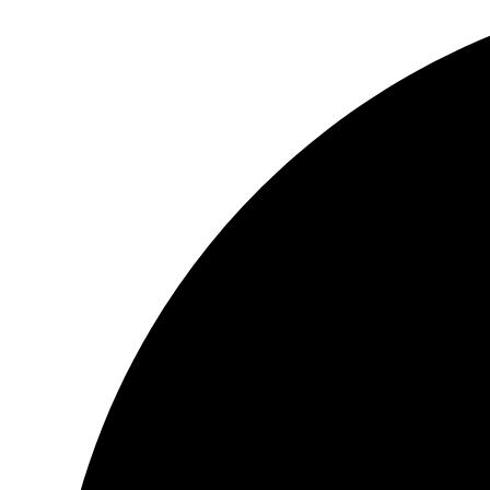
HAVERBORD
OPREMA
FOTO, DRONOVI I OPREMA
SELFI ŠTAPOVI
FOTO VIDEO STATIVI
CD, DVD I OSTALI MEDIJI
CD
DVD
BLU REJ
KUTIJE I KESICE
GEJMING
KONZOLE
DŽOJSTICI
IGRICE
VOLANI
STOLICE
MEMORIJE
MEMO KARTICE
ČITAČI MEMO KARTICA