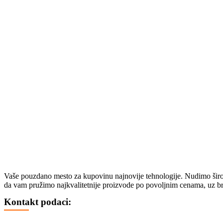
SVIČEVI
ČISTAČI
ZVUČNICI
BEŽIČNI ZVUČNICI
STOJEĆI VEĆE SNAGE
ZVUČNICI 2.0 – 2.1 – 5.1
SOUNDBAROVI
RAČUNARSKA ELEKTRONIKA
SSD
HARDOVI
PASTA ZA PROCESOR
TABLETI I SMART SATOVI
SMART SATOVI
TABLETI
OPREMA ZA SATOVE
Vaše pouzdano mesto za kupovinu najnovije tehnologije. Nudimo širok 
OPREMA ZA TABLETE
da vam pružimo najkvalitetnije proizvode po povoljnim cenama, uz br
ELEKTRIČNA VOZILA
Kontakt podaci:
TROTINETI
BICIKLI