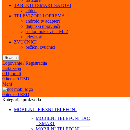
tastature
TABLETI I SMART SATOVI
tableti
TELEVIZORI I OPREMA
android tv adapteri
daljinski upravljači
set top boksevi – dvbt2
televizori
ZVUČNICI
bežični zvučnici
Search
Logovanje / Registracija
Lista želja
0
Uporedi
0
items
0
RSD
Meni
0
items
0
RSD
Kategorije proizvoda
MOBILNI I FIKSNI TELEFONI
MOBILNI TELEFONI TAČ
– SMART
MOBILNI TELEFONI