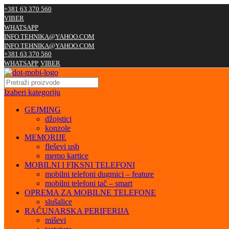
+381 63 370 560
VIBER
WHATSAPP
INFO.TEHNIKA@YAHOO.COM
INFO.TEHNIKA@YAHOO.COM
+381 63 370 560
WHATSAPP
VIBER
Izaberi kategoriju
GEJMING
džojstici
konzole
MEMORIJE
fleševi usb
memo kartice
MOBILNI I FIKSNI TELEFONI
mobilni telefoni dugmici – feature
mobilni telefoni tač – smart
OPREMA ZA MOBILNE TELEFONE
slušalice
RAČUNARSKA PERIFERIJA
miševi