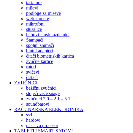
tastature
miševi
podloge za miševe
web kamere
mikrofoni
slušalice
habovi – usb razdelnici
Štampači
spoljni snimači
blutut adapteri
čitači biometriskih kartica
zvučne kartice
ruteri
svičevi
čistači
ZVUČNICI
bežični zvučnici
stojeći veće snage
zvučnici 2.0 – 2.1 – 5.1
soundbarovi
RAČUNARSKA ELEKTRONIKA
ssd
hardovi
pasta za procesor
TABLETI I SMART SATOVI