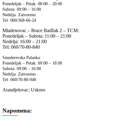
Ponedeljak – Petak: 08:00 – 20:00
Subota: 09:00 – 16:00
Nedelja: Zatvoreno
Tel: 060/368-66-24
Mladenovac – Brace Badžak 2 – TCM:
Ponedeljak – Subota: 11:00 – 21:00
Nedelja: 16:00 – 21:00
Tel: 060/70-80-840
Smederevska Palanka:
Ponedeljak – Petak: 09:00 – 18:00
Subota: 09:00 – 16:00
Nedelja: Zatvoreno
Tel: 060/70-80-940
Arandjelovac: Uskoro
Napomena:
Cene na sajtu su iskazane u dinarima sa uračunatim PDV-om.
Plaćanje se vrši isključivo u dinarima (RSD).
Svi artikli prikazani na sajtu su deo naše ponude i ne podrazumeva