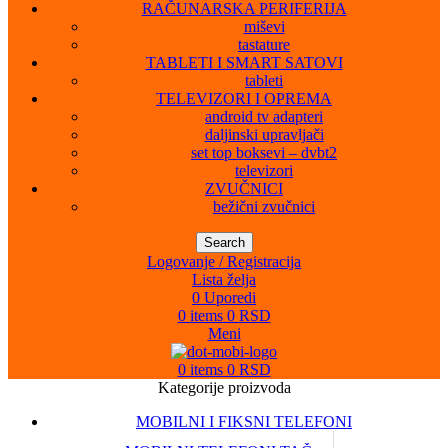
RAČUNARSKA PERIFERIJA
miševi
tastature
TABLETI I SMART SATOVI
tableti
TELEVIZORI I OPREMA
android tv adapteri
daljinski upravljači
set top boksevi – dvbt2
televizori
ZVUČNICI
bežični zvučnici
Search
Logovanje / Registracija
Lista želja
0
Uporedi
0
items
0
RSD
Meni
0
items
0
RSD
Kategorije proizvoda
MOBILNI I FIKSNI TELEFONI