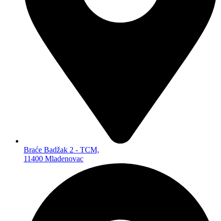
DALJINSKI UPRAVLJAČI
ANTENE
BATERIJE ZA OPŠTU UPOTREBU
PUNJIVE BATERIJE
ZA OPŠTU UPOTREBU
LITIJUMSKE
ZA SLUŠNE APARATE
ZA FIKSNE TELEFONE
POWERBANKOVI
PUNJAČI BATERIJA
KUĆNA RASVETA
LAMPE
REFLEKTORI
SIJALICE
Braće Badžak 2 - TCM,
BATERISKE LAMPE
11400 Mladenovac
PANELI
MALI KUĆNI APARATI
TOSTERI
VAGICE
PEGLE