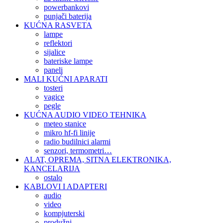
powerbankovi
punjači baterija
KUĆNA RASVETA
lampe
reflektori
sijalice
bateriske lampe
paneli
MALI KUĆNI APARATI
tosteri
vagice
pegle
KUĆNA AUDIO VIDEO TEHNIKA
meteo stanice
mikro hf-fi linije
radio budilnici alarmi
senzori, termometri…
ALAT, OPREMA, SITNA ELEKTRONIKA,
KANCELARIJA
ostalo
KABLOVI I ADAPTERI
audio
video
kompjuterski
produžni