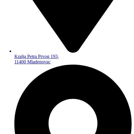
MEMO KARTICE
ČITAČI MEMO KARTICA
FLEŠEVI USB
FLEŠEVI ZA MOBILNE
TELEFONE
SPOLJNI HARD
AUTO PROGRAM
AUTO PLEJERI
Kralja Petra Prvog 193,
AUTO ZVUČNICI
11400 Mladenovac
AUTO KAMERE
FM TRANSMITERI
AUTO ANTENE
BLUTUT SLUŠALICE
AUTO GADŽETI
TELEVIZORI I OPREMA
TELEVIZORI
SET TOP BOKSEVI –
DVBT2
NOSAČI TV
ANDROID TV ADAPTERI