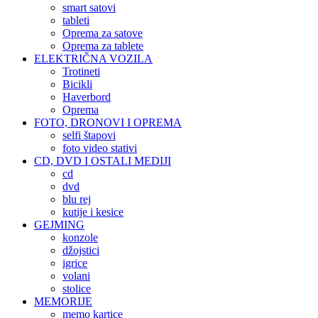
smart satovi
tableti
Oprema za satove
Oprema za tablete
ELEKTRIČNA VOZILA
Trotineti
Bicikli
Haverbord
Oprema
FOTO, DRONOVI I OPREMA
selfi štapovi
foto video stativi
CD, DVD I OSTALI MEDIJI
cd
dvd
blu rej
kutije i kesice
GEJMING
konzole
džojstici
igrice
volani
stolice
MEMORIJE
memo kartice