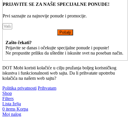
PRIJAVITE SE ZA NAŠE SPECIJALNE PONUDE!
Prvi saznajte za najnovije ponude i promocije.
Pošalji
Zašto čekati?
Prijavite se danas i očekujte specijalne ponude i popuste!
Ne propustite priliku da uštedite i iskusite svet na poseban način.
DOT Mobi koristi kolačiće u cilju pružanja boljeg korisničkog
iskustva i funkcionalnosti web sajta. Da li prihvatate upotrebu
kolačića na našem web sajtu?
Politika privatnosti
Prihvatam
Shop
Filters
Lista želja
0
items
Korpa
Moj nalog