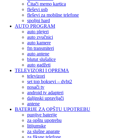
Čitači memo kartica
fleševi usb
fleševi za mobilne telefone
spoljni hard
AUTO PROGRAM
auto plejeri
auto zvučnici
auto kamere
fm transmiteri
auto antene
blutut slušalice
auto gadžeti
TELEVIZORI I OPREMA
televizori
set top boksevi – dvbt2
nosači tv
android tv adapteri
daljinski upravljači
antene
BATERIJE ZA OPŠTU UPOTREBU
punjive baterije
za opštu upotrebu
litijumske
za slušne aparate
za fiksne telefone