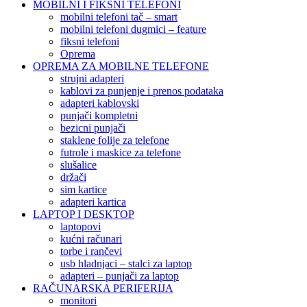
MOBILNI I FIKSNI TELEFONI
mobilni telefoni tač – smart
mobilni telefoni dugmici – feature
fiksni telefoni
Oprema
OPREMA ZA MOBILNE TELEFONE
strujni adapteri
kablovi za punjenje i prenos podataka
adapteri kablovski
punjači kompletni
bezicni punjači
staklene folije za telefone
futrole i maskice za telefone
slušalice
držači
sim kartice
adapteri kartica
LAPTOP I DESKTOP
laptopovi
kućni računari
torbe i rančevi
usb hladnjaci – stalci za laptop
adapteri – punjači za laptop
RAČUNARSKA PERIFERIJA
monitori