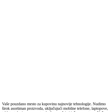
ZVUČNE KARTICE
RUTERI
SVIČEVI
ČISTAČI
ZVUČNICI
BEŽIČNI ZVUČNICI
STOJEĆI VEĆE SNAGE
ZVUČNICI 2.0 – 2.1 – 5.1
SOUNDBAROVI
RAČUNARSKA ELEKTRONIKA
SSD
HARDOVI
PASTA ZA PROCESOR
TABLETI I SMART SATOVI
SMART SATOVI
TABLETI
OPREMA ZA SATOVE
OPREMA ZA TABLETE
Vaše pouzdano mesto za kupovinu najnovije tehnologije. Nudimo
ELEKTRIČNA VOZILA
širok asortiman proizvoda, uključujući mobilne telefone, laptopove,