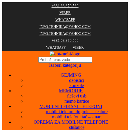
+381 63 370 560
VIBER
WHATSAPP
INFO.TEHNIKA@YAHOO.COM
INFO.TEHNIKA@YAHOO.COM
+381 63 370 560
WHATSAPP
VIBER
Izaberi kategoriju
GEJMING
džojstici
konzole
MEMORIJE
fleševi usb
memo kartice
MOBILNI I FIKSNI TELEFONI
mobilni telefoni dugmici – feature
mobilni telefoni tač – smart
OPREMA ZA MOBILNE TELEFONE
slušalice