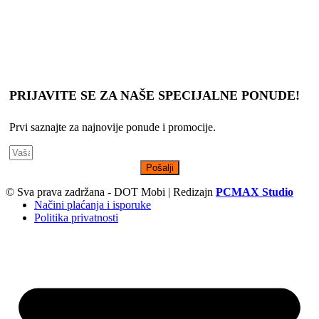
se da su uvek dostupni na lageru.
Slike, tehnički crteži, opisi proizvoda i cene su postavljeni da Vam
što bolje predstave svaki proizvod, s tim da ne garantujemo da su
sve informacije uvek kompletne i tačne.
PRIJAVITE SE ZA NAŠE SPECIJALNE PONUDE!
Prvi saznajte za najnovije ponude i promocije.
Pošalji
© Sva prava zadržana - DOT Mobi | Redizajn
PCMAX Studio
Načini plaćanja i isporuke
Politika privatnosti