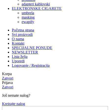
adapteri kablovski
ELEKTRONSKE CIGARETE
umbrela
masking
ewapify
Početna strana
Svi proizvodi
O nama
Kontakt
SPECIJALNE PONUDE
NEWSLETTER
Lista želja
Uporedi
Logovanje / Registracija
Korpa
Zatvori
Prijava
Zatvori
Još nemate nalog?
Kreirajte nalog