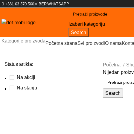
+381 63 370 560
VIBER
WHATSAPP
Izaberi kategoriju
Search
Kategorije proizvoda
Početna strana
Svi proizvodi
O nama
Konta
Status artikla:
Početna
Sh
Nijedan proizv
Na akciji
Na stanju
Search