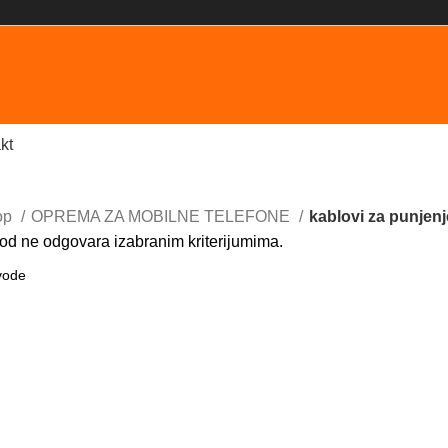
kt
op
OPREMA ZA MOBILNE TELEFONE
kablovi za punjen
od ne odgovara izabranim kriterijumima.