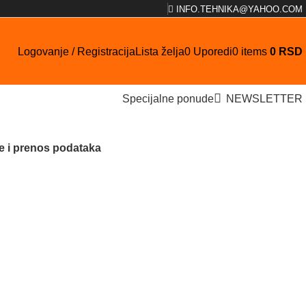
INFO.TEHNIKA@YAHOO.COM
Logovanje / Registracija
Lista želja
0
Uporedi
0
items
0
RSD
Specijalne ponude
NEWSLETTER
je i prenos podataka