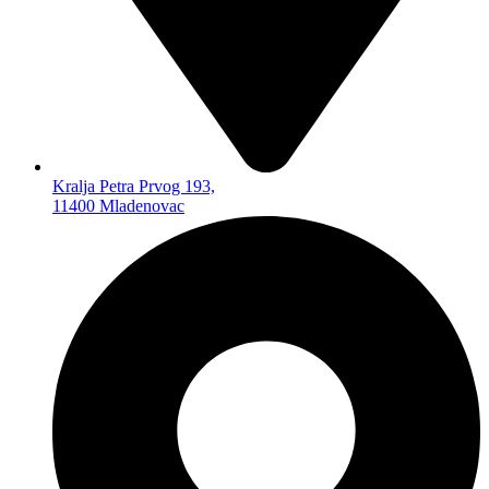
MEMO KARTICE
ČITAČI MEMO KARTICA
FLEŠEVI USB
FLEŠEVI ZA MOBILNE
TELEFONE
SPOLJNI HARD
AUTO PROGRAM
Kralja Petra Prvog 193,
AUTO PLEJERI
11400 Mladenovac
AUTO ZVUČNICI
AUTO KAMERE
FM TRANSMITERI
AUTO ANTENE
BLUTUT SLUŠALICE
AUTO GADŽETI
TELEVIZORI I OPREMA
TELEVIZORI
SET TOP BOKSEVI –
DVBT2
NOSAČI TV
ANDROID TV ADAPTERI