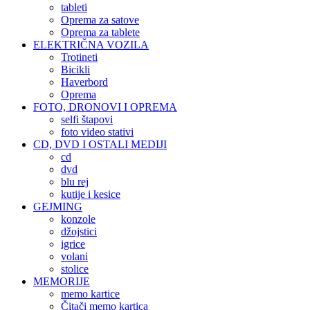
tableti
Oprema za satove
Oprema za tablete
ELEKTRIČNA VOZILA
Trotineti
Bicikli
Haverbord
Oprema
FOTO, DRONOVI I OPREMA
selfi štapovi
foto video stativi
CD, DVD I OSTALI MEDIJI
cd
dvd
blu rej
kutije i kesice
GEJMING
konzole
džojstici
igrice
volani
stolice
MEMORIJE
memo kartice
Čitači memo kartica