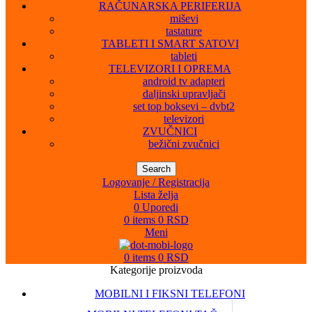
RAČUNARSKA PERIFERIJA
miševi
tastature
TABLETI I SMART SATOVI
tableti
TELEVIZORI I OPREMA
android tv adapteri
daljinski upravljači
set top boksevi – dvbt2
televizori
ZVUČNICI
bežični zvučnici
Search
Logovanje / Registracija
Lista želja
0
Uporedi
0
items
0
RSD
Meni
0
items
0
RSD
Kategorije proizvoda
MOBILNI I FIKSNI TELEFONI