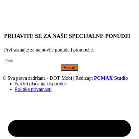
Slike, tehnički crteži, opisi proizvoda i cene su postavljeni da Vam
što bolje predstave svaki proizvod, s tim da ne garantujemo da su
sve informacije uvek kompletne i tačne.
PRIJAVITE SE ZA NAŠE SPECIJALNE PONUDE!
Prvi saznajte za najnovije ponude i promocije.
Pošalji
© Sva prava zadržana - DOT Mobi | Redizajn
PCMAX Studio
Načini plaćanja i isporuke
Politika privatnosti