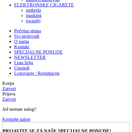
ELEKTRONSKE CIGARETE
umbrela
masking
ewapify
Početna strana
Svi proizvodi
O nama
Kontakt
SPECIJALNE PONUDE
NEWSLETTER
Lista želja
Uporedi
Logovanje / Registracija
Korpa
Zatvori
Prijava
Zatvori
Još nemate nalog?
Kreirajte nalog
PRIJAVITE SE ZA NAŠE SPECIJALNE PONUDE!