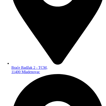
DALJINSKI UPRAVLJAČI
ANTENE
BATERIJE ZA OPŠTU UPOTREBU
PUNJIVE BATERIJE
ZA OPŠTU UPOTREBU
LITIJUMSKE
ZA SLUŠNE APARATE
ZA FIKSNE TELEFONE
POWERBANKOVI
PUNJAČI BATERIJA
KUĆNA RASVETA
LAMPE
REFLEKTORI
Braće Badžak 2 - TCM,
SIJALICE
11400 Mladenovac
BATERISKE LAMPE
PANELI
MALI KUĆNI APARATI
TOSTERI
VAGICE
PEGLE