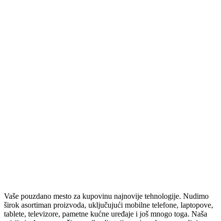
ZVUČNE KARTICE
RUTERI
SVIČEVI
ČISTAČI
ZVUČNICI
BEŽIČNI ZVUČNICI
STOJEĆI VEĆE SNAGE
ZVUČNICI 2.0 – 2.1 – 5.1
SOUNDBAROVI
RAČUNARSKA ELEKTRONIKA
SSD
HARDOVI
PASTA ZA PROCESOR
TABLETI I SMART SATOVI
SMART SATOVI
TABLETI
OPREMA ZA SATOVE
Vaše pouzdano mesto za kupovinu najnovije tehnologije. Nudimo
OPREMA ZA TABLETE
širok asortiman proizvoda, uključujući mobilne telefone, laptopove,
ELEKTRIČNA VOZILA
tablete, televizore, pametne kućne uređaje i još mnogo toga. Naša