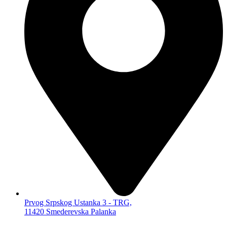
KUĆNA AUDIO VIDEO TEHNIKA
METEO STANICE
MIKRO HF-FI LINIJE
RADIO BUDILNICI
ALARMI
SENZORI,
TERMOMETRI…
ALAT, OPREMA, SITNA ELEKTRONIKA,
KANCELARIJA
OSTALO
KABLOVI I ADAPTERI
AUDIO
VIDEO
KOMPJUTERSKI
PRODUŽNI
ADAPTERI KABLOVSKI
ELEKTRONSKE CIGARETE
Prvog Srpskog Ustanka 3 - TRG,
11420 Smederevska Palanka
UMBRELA
MASKING