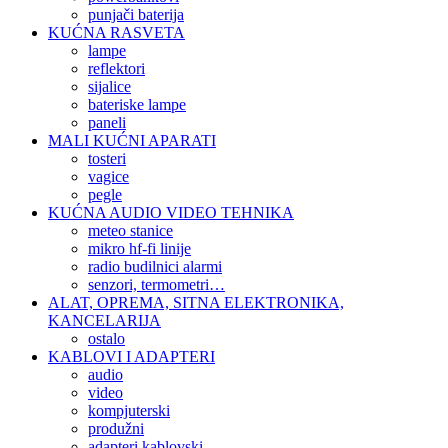
punjači baterija
KUĆNA RASVETA
lampe
reflektori
sijalice
bateriske lampe
paneli
MALI KUĆNI APARATI
tosteri
vagice
pegle
KUĆNA AUDIO VIDEO TEHNIKA
meteo stanice
mikro hf-fi linije
radio budilnici alarmi
senzori, termometri…
ALAT, OPREMA, SITNA ELEKTRONIKA,
KANCELARIJA
ostalo
KABLOVI I ADAPTERI
audio
video
kompjuterski
produžni
adapteri kablovski