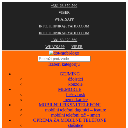
+381 63 370 560
VIBER
WHATSAPP
INFO.TEHNIKA@YAHOO.COM
INFO.TEHNIKA@YAHOO.COM
+381 63 370 560
WHATSAPP
VIBER
Izaberi kategoriju
GEJMING
džojstici
konzole
MEMORIJE
fleševi usb
memo kartice
MOBILNI I FIKSNI TELEFONI
mobilni telefoni dugmici – feature
mobilni telefoni tač – smart
OPREMA ZA MOBILNE TELEFONE
slušalice