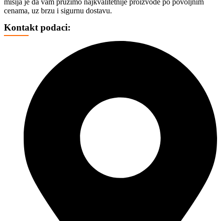
misija je da vam pružimo najkvalitetnije proizvode po povoljnim
TROTINETI
cenama, uz brzu i sigurnu dostavu.
BICIKLI
HAVERBORD
Kontakt podaci:
OPREMA
FOTO, DRONOVI I OPREMA
SELFI ŠTAPOVI
FOTO VIDEO STATIVI
CD, DVD I OSTALI MEDIJI
CD
DVD
BLU REJ
KUTIJE I KESICE
GEJMING
KONZOLE
DŽOJSTICI
IGRICE
VOLANI
STOLICE
MEMORIJE