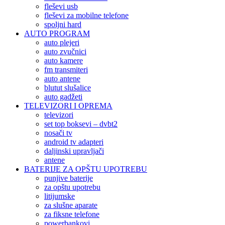
fleševi usb
fleševi za mobilne telefone
spoljni hard
AUTO PROGRAM
auto plejeri
auto zvučnici
auto kamere
fm transmiteri
auto antene
blutut slušalice
auto gadžeti
TELEVIZORI I OPREMA
televizori
set top boksevi – dvbt2
nosači tv
android tv adapteri
daljinski upravljači
antene
BATERIJE ZA OPŠTU UPOTREBU
punjive baterije
za opštu upotrebu
litijumske
za slušne aparate
za fiksne telefone
powerbankovi