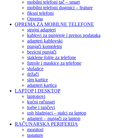
mobilni telefoni tač – smart
mobilni telefoni dugmici – feature
fiksni telefoni
Oprema
OPREMA ZA MOBILNE TELEFONE
strujni adapteri
kablovi za punjenje i prenos podataka
adapteri kablovski
punjači kompletni
bezicni punjači
staklene folije za telefone
futrole i maskice za telefone
slušalice
držači
sim kartice
adapteri kartica
LAPTOP I DESKTOP
laptopovi
kućni računari
torbe i rančevi
usb hladnjaci – stalci za laptop
adapteri – punjači za laptop
RAČUNARSKA PERIFERIJA
monitori
tastature