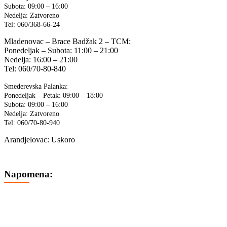
Subota: 09:00 – 16:00
Nedelja: Zatvoreno
Tel: 060/368-66-24
Mladenovac – Brace Badžak 2 – TCM:
Ponedeljak – Subota: 11:00 – 21:00
Nedelja: 16:00 – 21:00
Tel: 060/70-80-840
Smederevska Palanka:
Ponedeljak – Petak: 09:00 – 18:00
Subota: 09:00 – 16:00
Nedelja: Zatvoreno
Tel: 060/70-80-940
Arandjelovac: Uskoro
Napomena:
Cene na sajtu su iskazane u dinarima sa uračunatim PDV-om.
Plaćanje se vrši isključivo u dinarima (RSD).
Svi artikli prikazani na sajtu su deo naše ponude i ne podrazumeva
se da su uvek dostupni na lageru.