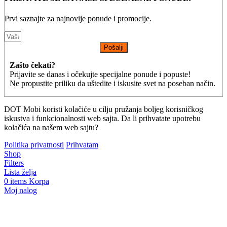
Prvi saznajte za najnovije ponude i promocije.
Pošalji
Zašto čekati?
Prijavite se danas i očekujte specijalne ponude i popuste!
Ne propustite priliku da uštedite i iskusite svet na poseban način.
DOT Mobi koristi kolačiće u cilju pružanja boljeg korisničkog
iskustva i funkcionalnosti web sajta. Da li prihvatate upotrebu
kolačića na našem web sajtu?
Politika privatnosti
Prihvatam
Shop
Filters
Lista želja
0
items
Korpa
Moj nalog