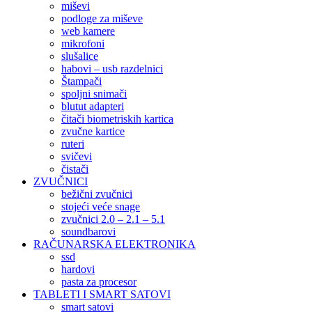
miševi
podloge za miševe
web kamere
mikrofoni
slušalice
habovi – usb razdelnici
Štampači
spoljni snimači
blutut adapteri
čitači biometriskih kartica
zvučne kartice
ruteri
svičevi
čistači
ZVUČNICI
bežični zvučnici
stojeći veće snage
zvučnici 2.0 – 2.1 – 5.1
soundbarovi
RAČUNARSKA ELEKTRONIKA
ssd
hardovi
pasta za procesor
TABLETI I SMART SATOVI
smart satovi