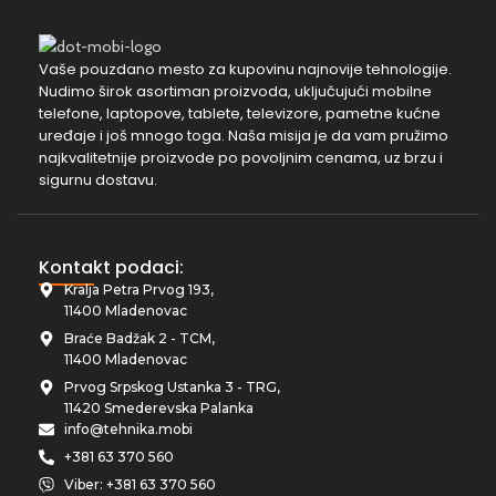
Vaše pouzdano mesto za kupovinu najnovije tehnologije.
Nudimo širok asortiman proizvoda, uključujući mobilne
telefone, laptopove, tablete, televizore, pametne kućne
uređaje i još mnogo toga. Naša misija je da vam pružimo
najkvalitetnije proizvode po povoljnim cenama, uz brzu i
sigurnu dostavu.
Kontakt podaci:
Kralja Petra Prvog 193,
11400 Mladenovac
Braće Badžak 2 - TCM,
11400 Mladenovac
Prvog Srpskog Ustanka 3 - TRG,
11420 Smederevska Palanka
info@tehnika.mobi
+381 63 370 560
Viber: +381 63 370 560