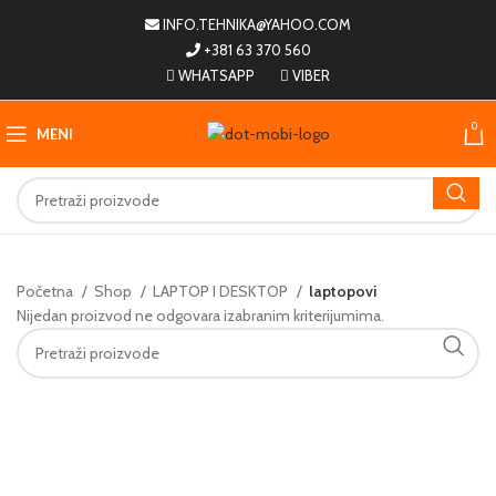
INFO.TEHNIKA@YAHOO.COM
+381 63 370 560
WHATSAPP
VIBER
0
MENI
Početna
Shop
LAPTOP I DESKTOP
laptopovi
Nijedan proizvod ne odgovara izabranim kriterijumima.