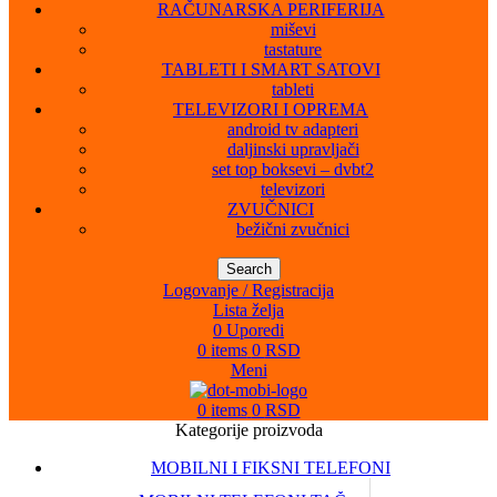
RAČUNARSKA PERIFERIJA
miševi
tastature
TABLETI I SMART SATOVI
tableti
TELEVIZORI I OPREMA
android tv adapteri
daljinski upravljači
set top boksevi – dvbt2
televizori
ZVUČNICI
bežični zvučnici
Search
Logovanje / Registracija
Lista želja
0
Uporedi
0
items
0
RSD
Meni
0
items
0
RSD
Kategorije proizvoda
MOBILNI I FIKSNI TELEFONI