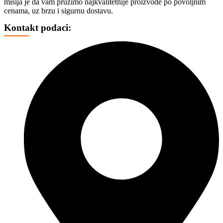
misija je da vam pružimo najkvalitetnije proizvode po povoljnim
TROTINETI
cenama, uz brzu i sigurnu dostavu.
BICIKLI
HAVERBORD
Kontakt podaci:
OPREMA
FOTO, DRONOVI I OPREMA
SELFI ŠTAPOVI
FOTO VIDEO STATIVI
CD, DVD I OSTALI MEDIJI
CD
DVD
BLU REJ
KUTIJE I KESICE
GEJMING
KONZOLE
DŽOJSTICI
IGRICE
VOLANI
STOLICE
MEMORIJE