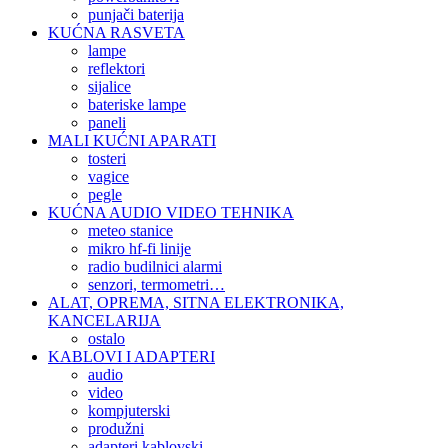
punjači baterija
KUĆNA RASVETA
lampe
reflektori
sijalice
bateriske lampe
paneli
MALI KUĆNI APARATI
tosteri
vagice
pegle
KUĆNA AUDIO VIDEO TEHNIKA
meteo stanice
mikro hf-fi linije
radio budilnici alarmi
senzori, termometri…
ALAT, OPREMA, SITNA ELEKTRONIKA,
KANCELARIJA
ostalo
KABLOVI I ADAPTERI
audio
video
kompjuterski
produžni
adapteri kablovski