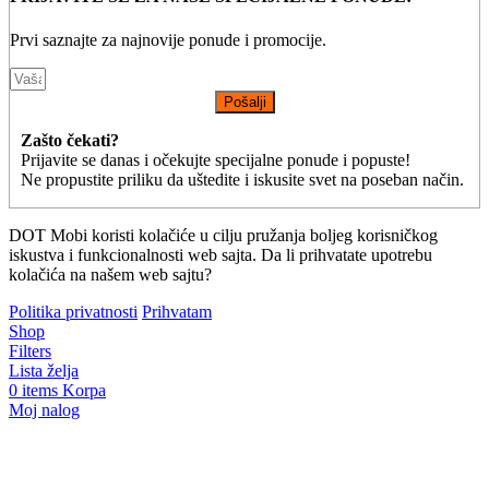
Prvi saznajte za najnovije ponude i promocije.
Pošalji
Zašto čekati?
Prijavite se danas i očekujte specijalne ponude i popuste!
Ne propustite priliku da uštedite i iskusite svet na poseban način.
DOT Mobi koristi kolačiće u cilju pružanja boljeg korisničkog
iskustva i funkcionalnosti web sajta. Da li prihvatate upotrebu
kolačića na našem web sajtu?
Politika privatnosti
Prihvatam
Shop
Filters
Lista želja
0
items
Korpa
Moj nalog