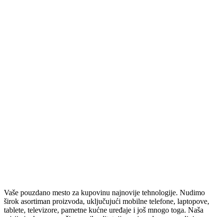
ZVUČNE KARTICE
RUTERI
SVIČEVI
ČISTAČI
ZVUČNICI
BEŽIČNI ZVUČNICI
STOJEĆI VEĆE SNAGE
ZVUČNICI 2.0 – 2.1 – 5.1
SOUNDBAROVI
RAČUNARSKA ELEKTRONIKA
SSD
HARDOVI
PASTA ZA PROCESOR
TABLETI I SMART SATOVI
SMART SATOVI
TABLETI
OPREMA ZA SATOVE
Vaše pouzdano mesto za kupovinu najnovije tehnologije. Nudimo
OPREMA ZA TABLETE
širok asortiman proizvoda, uključujući mobilne telefone, laptopove,
ELEKTRIČNA VOZILA
tablete, televizore, pametne kućne uređaje i još mnogo toga. Naša