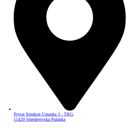
KUĆNA AUDIO VIDEO TEHNIKA
METEO STANICE
MIKRO HF-FI LINIJE
RADIO BUDILNICI
ALARMI
SENZORI,
TERMOMETRI…
ALAT, OPREMA, SITNA ELEKTRONIKA,
KANCELARIJA
OSTALO
KABLOVI I ADAPTERI
AUDIO
VIDEO
KOMPJUTERSKI
PRODUŽNI
ADAPTERI KABLOVSKI
ELEKTRONSKE CIGARETE
Prvog Srpskog Ustanka 3 - TRG,
11420 Smederevska Palanka
UMBRELA
MASKING