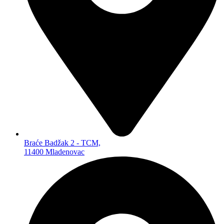
DALJINSKI UPRAVLJAČI
ANTENE
BATERIJE ZA OPŠTU UPOTREBU
PUNJIVE BATERIJE
ZA OPŠTU UPOTREBU
LITIJUMSKE
ZA SLUŠNE APARATE
ZA FIKSNE TELEFONE
POWERBANKOVI
PUNJAČI BATERIJA
KUĆNA RASVETA
LAMPE
REFLEKTORI
Braće Badžak 2 - TCM,
SIJALICE
11400 Mladenovac
BATERISKE LAMPE
PANELI
MALI KUĆNI APARATI
TOSTERI
VAGICE
PEGLE