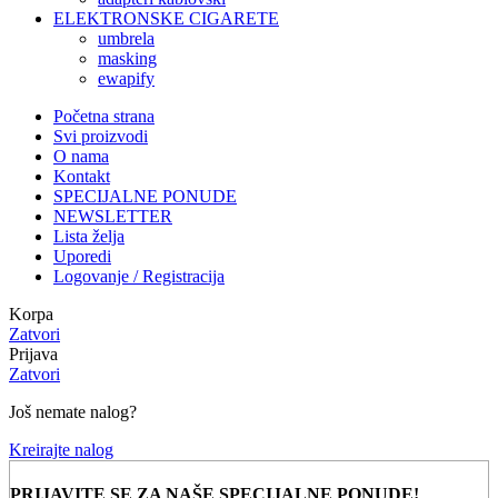
ELEKTRONSKE CIGARETE
umbrela
masking
ewapify
Početna strana
Svi proizvodi
O nama
Kontakt
SPECIJALNE PONUDE
NEWSLETTER
Lista želja
Uporedi
Logovanje / Registracija
Korpa
Zatvori
Prijava
Zatvori
Još nemate nalog?
Kreirajte nalog
PRIJAVITE SE ZA NAŠE SPECIJALNE PONUDE!