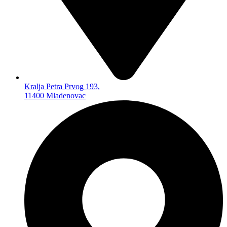
MEMO KARTICE
ČITAČI MEMO KARTICA
FLEŠEVI USB
FLEŠEVI ZA MOBILNE
TELEFONE
SPOLJNI HARD
AUTO PROGRAM
Kralja Petra Prvog 193,
AUTO PLEJERI
11400 Mladenovac
AUTO ZVUČNICI
AUTO KAMERE
FM TRANSMITERI
AUTO ANTENE
BLUTUT SLUŠALICE
AUTO GADŽETI
TELEVIZORI I OPREMA
TELEVIZORI
SET TOP BOKSEVI –
DVBT2
NOSAČI TV
ANDROID TV ADAPTERI