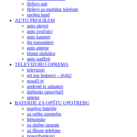
fleševi usb
fleševi za mobilne telefone
spoljni hard
AUTO PROGRAM
auto plejeri
auto zvučnici
auto kamere
fm transmiteri
auto antene
blutut slušalice
auto gadžeti
TELEVIZORI I OPREMA
televizori
set top boksevi – dvbt2
nosači tv
android tv adapteri
daljinski upravljači
antene
BATERIJE ZA OPŠTU UPOTREBU
punjive baterije
za opštu upotrebu
litijumske
za slušne aparate
za fiksne telefone
powerbankovi