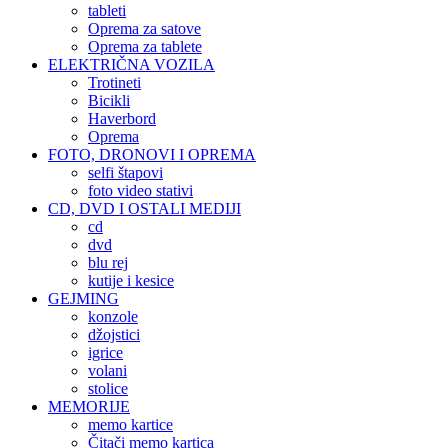
tableti
Oprema za satove
Oprema za tablete
ELEKTRIČNA VOZILA
Trotineti
Bicikli
Haverbord
Oprema
FOTO, DRONOVI I OPREMA
selfi štapovi
foto video stativi
CD, DVD I OSTALI MEDIJI
cd
dvd
blu rej
kutije i kesice
GEJMING
konzole
džojstici
igrice
volani
stolice
MEMORIJE
memo kartice
Čitači memo kartica