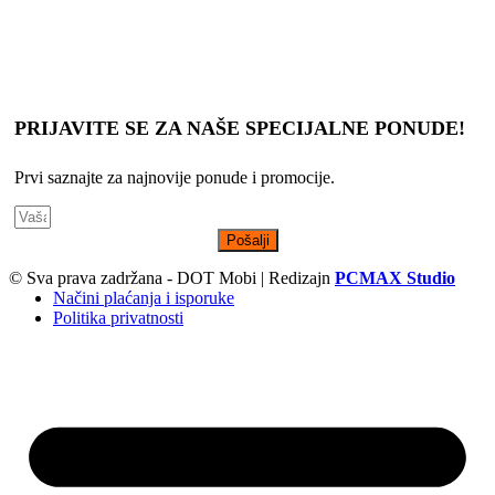
Slike, tehnički crteži, opisi proizvoda i cene su postavljeni da Vam
što bolje predstave svaki proizvod, s tim da ne garantujemo da su
sve informacije uvek kompletne i tačne.
PRIJAVITE SE ZA NAŠE SPECIJALNE PONUDE!
Prvi saznajte za najnovije ponude i promocije.
Pošalji
© Sva prava zadržana - DOT Mobi | Redizajn
PCMAX Studio
Načini plaćanja i isporuke
Politika privatnosti