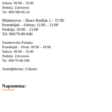
Subota: 09:00 – 16:00
Nedelja: Zatvoreno
Tel: 060/368-66-24
Mladenovac – Brace Badžak 2 – TCM:
Ponedeljak – Subota: 11:00 – 21:00
Nedelja: 16:00 – 21:00
Tel: 060/70-80-840
Smederevska Palanka:
Ponedeljak – Petak: 09:00 – 18:00
Subota: 09:00 – 16:00
Nedelja: Zatvoreno
Tel: 060/70-80-940
Arandjelovac: Uskoro
Napomena:
Cene na sajtu su iskazane u dinarima sa uračunatim PDV-om.
Plaćanje se vrši isključivo u dinarima (RSD).
Svi artikli prikazani na sajtu su deo naše ponude i ne podrazumeva
se da su uvek dostupni na lageru.