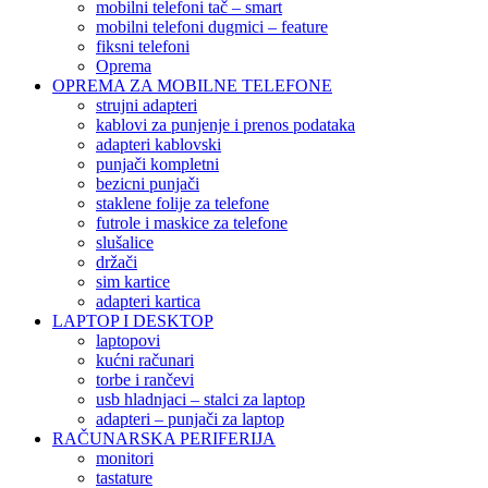
mobilni telefoni tač – smart
mobilni telefoni dugmici – feature
fiksni telefoni
Oprema
OPREMA ZA MOBILNE TELEFONE
strujni adapteri
kablovi za punjenje i prenos podataka
adapteri kablovski
punjači kompletni
bezicni punjači
staklene folije za telefone
futrole i maskice za telefone
slušalice
držači
sim kartice
adapteri kartica
LAPTOP I DESKTOP
laptopovi
kućni računari
torbe i rančevi
usb hladnjaci – stalci za laptop
adapteri – punjači za laptop
RAČUNARSKA PERIFERIJA
monitori
tastature