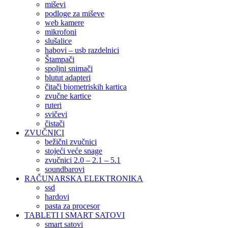
miševi
podloge za miševe
web kamere
mikrofoni
slušalice
habovi – usb razdelnici
Štampači
spoljni snimači
blutut adapteri
čitači biometriskih kartica
zvučne kartice
ruteri
svičevi
čistači
ZVUČNICI
bežični zvučnici
stojeći veće snage
zvučnici 2.0 – 2.1 – 5.1
soundbarovi
RAČUNARSKA ELEKTRONIKA
ssd
hardovi
pasta za procesor
TABLETI I SMART SATOVI
smart satovi