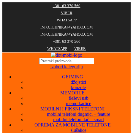
+381 63 370 560
VIBER
WHATSAPP
INFO.TEHNIKA@YAHOO.COM
INFO.TEHNIKA@YAHOO.COM
+381 63 370 560
WHATSAPP
VIBER
Izaberi kategoriju
GEJMING
džojstici
konzole
MEMORIJE
fleševi usb
memo kartice
MOBILNI I FIKSNI TELEFONI
mobilni telefoni dugmici – feature
mobilni telefoni tač – smart
OPREMA ZA MOBILNE TELEFONE
slušalice