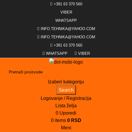
+381 63 370 560
VIBER
WHATSAPP
INFO.TEHNIKA@YAHOO.COM
INFO.TEHNIKA@YAHOO.COM
+381 63 370 560
WHATSAPP
VIBER
Izaberi kategoriju
Search
Logovanje / Registracija
Lista želja
0
Uporedi
0
items
0
RSD
Meni