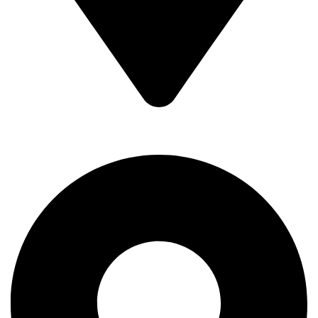
Braće Badžak 2 - TCM,
11400 Mladenovac