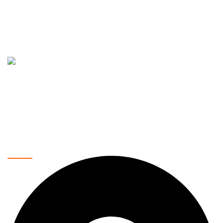
Vaše pouzdano mesto za kupovinu najnovije tehnologije.
Nudimo širok asortiman proizvoda, uključujući mobilne
telefone, laptopove, tablete, televizore, pametne kućne
uređaje i još mnogo toga. Naša misija je da vam pružimo
najkvalitetnije proizvode po povoljnim cenama, uz brzu i
sigurnu dostavu.
Kontakt podaci: