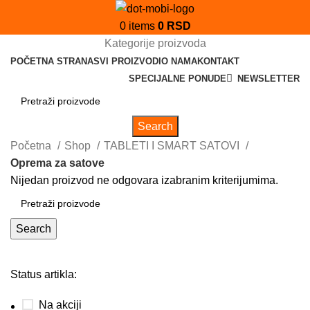
0
items
0
RSD
Kategorije proizvoda
POČETNA STRANA
SVI PROIZVODI
O NAMA
KONTAKT
SPECIJALNE PONUDE
NEWSLETTER
Search
Početna
Shop
TABLETI I SMART SATOVI
Oprema za satove
Nijedan proizvod ne odgovara izabranim kriterijumima.
Search
Status artikla:
Na akciji