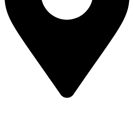
Prvog Srpskog Ustanka 3 - TRG,
11420 Smederevska Palanka