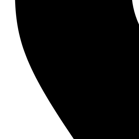
BATERIJE ZA OPŠTU UPOTREBU
PUNJIVE BATERIJE
ZA OPŠTU UPOTREBU
LITIJUMSKE
ZA SLUŠNE APARATE
ZA FIKSNE TELEFONE
POWERBANKOVI
PUNJAČI BATERIJA
KUĆNA RASVETA
LAMPE
REFLEKTORI
SIJALICE
BATERISKE LAMPE
PANELI
MALI KUĆNI APARATI
TOSTERI
VAGICE
PEGLE
KUĆNA AUDIO VIDEO TEHNIKA