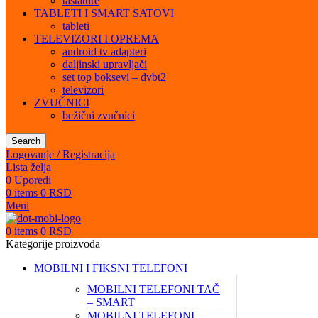
tastature
TABLETI I SMART SATOVI
tableti
TELEVIZORI I OPREMA
android tv adapteri
daljinski upravljači
set top boksevi – dvbt2
televizori
ZVUČNICI
bežični zvučnici
Search
Logovanje / Registracija
Lista želja
0
Uporedi
0
items
0
RSD
Meni
0
items
0
RSD
Kategorije proizvoda
MOBILNI I FIKSNI TELEFONI
MOBILNI TELEFONI TAČ
– SMART
MOBILNI TELEFONI