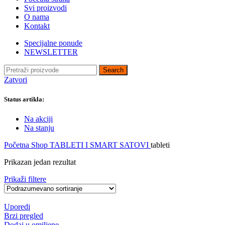
TORBE I RANČEVI
Svi proizvodi
USB HLADNJACI –
O nama
STALCI ZA LAPTOP
Kontakt
ADAPTERI – PUNJAČI ZA
LAPTOP
Specijalne ponude
NEWSLETTER
RAČUNARSKA PERIFERIJA
Search
MONITORI
Zatvori
TASTATURE
MIŠEVI
Status artikla:
PODLOGE ZA MIŠEVE
WEB KAMERE
Na akciji
MIKROFONI
Na stanju
SLUŠALICE
HABOVI – USB
Početna
Shop
TABLETI I SMART SATOVI
tableti
RAZDELNICI
ŠTAMPAČI
Prikazan jedan rezultat
SPOLJNI SNIMAČI
BLUTUT ADAPTERI
Prikaži filtere
ČITAČI BIOMETRISKIH
KARTICA
ZVUČNE KARTICE
Uporedi
RUTERI
Brzi pregled
Dodaj u omiljene