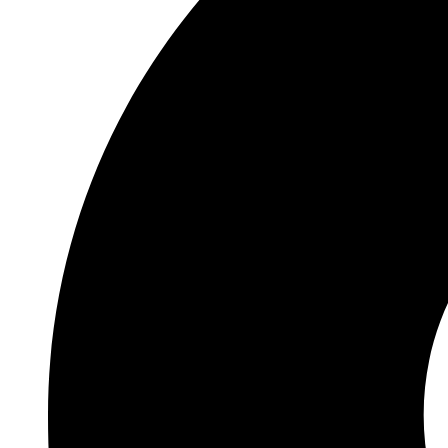
FLEŠEVI USB
FLEŠEVI ZA MOBILNE
TELEFONE
SPOLJNI HARD
AUTO PROGRAM
AUTO PLEJERI
AUTO ZVUČNICI
AUTO KAMERE
FM TRANSMITERI
AUTO ANTENE
BLUTUT SLUŠALICE
AUTO GADŽETI
TELEVIZORI I OPREMA
TELEVIZORI
SET TOP BOKSEVI –
DVBT2
NOSAČI TV
ANDROID TV ADAPTERI
DALJINSKI UPRAVLJAČI
ANTENE