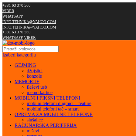
+381 63 370 560
VIBER
WHATSAPP
INFO.TEHNIKA@YAHOO.COM
INFO.TEHNIKA@YAHOO.COM
+381 63 370 560
WHATSAPP
VIBER
Izaberi kategoriju
GEJMING
džojstici
konzole
MEMORIJE
fleševi usb
memo kartice
MOBILNI I FIKSNI TELEFONI
mobilni telefoni dugmici – feature
mobilni telefoni tač – smart
OPREMA ZA MOBILNE TELEFONE
slušalice
RAČUNARSKA PERIFERIJA
miševi