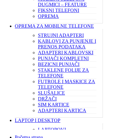
DUGMICI – FEATURE
FIKSNI TELEFONI
OPREMA
OPREMA ZA MOBILNE TELEFONE
STRUJNI ADAPTERI
KABLOVI ZA PUNJENJE I
PRENOS PODATAKA
ADAPTERI KABLOVSKI
PUNJAČI KOMPLETNI
BEZICNI PUNJAČI
STAKLENE FOLIJE ZA
TELEFONE
FUTROLE I MASKICE ZA
TELEFONE
SLUŠALICE
DRŽAČI
SIM KARTICE
ADAPTERI KARTICA
LAPTOP I DESKTOP
LAPTOPOVI
KUĆNI RAČUNARI
Početna strana