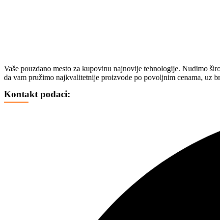
HAVERBORD
OPREMA
FOTO, DRONOVI I OPREMA
SELFI ŠTAPOVI
FOTO VIDEO STATIVI
Vaše pouzdano mesto za kupovinu najnovije tehnologije. Nudimo širok 
CD, DVD I OSTALI MEDIJI
da vam pružimo najkvalitetnije proizvode po povoljnim cenama, uz br
CD
Kontakt podaci:
DVD
BLU REJ
KUTIJE I KESICE
GEJMING
KONZOLE
DŽOJSTICI
IGRICE
VOLANI
STOLICE
MEMORIJE
MEMO KARTICE
ČITAČI MEMO KARTICA