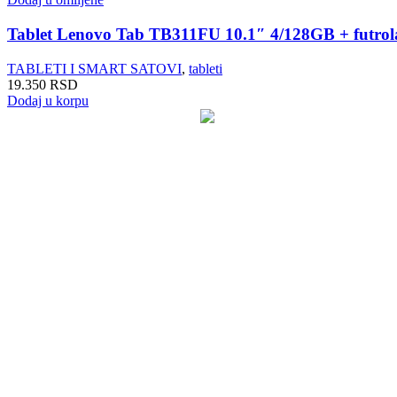
SVIČEVI
ČISTAČI
Tablet Lenovo Tab TB311FU 10.1″ 4/128GB + futrol
ZVUČNICI
TABLETI I SMART SATOVI
,
tableti
BEŽIČNI ZVUČNICI
19.350
RSD
STOJEĆI VEĆE SNAGE
Dodaj u korpu
ZVUČNICI 2.0 – 2.1 – 5.1
SOUNDBAROVI
RAČUNARSKA ELEKTRONIKA
SSD
HARDOVI
PASTA ZA PROCESOR
TABLETI I SMART SATOVI
SMART SATOVI
TABLETI
OPREMA ZA SATOVE
OPREMA ZA TABLETE
ELEKTRIČNA VOZILA
TROTINETI
BICIKLI