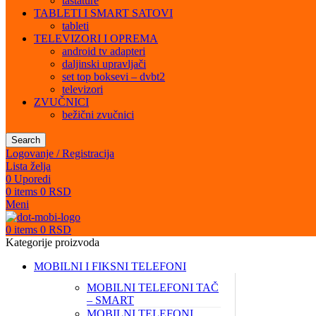
tastature
TABLETI I SMART SATOVI
tableti
TELEVIZORI I OPREMA
android tv adapteri
daljinski upravljači
set top boksevi – dvbt2
televizori
ZVUČNICI
bežični zvučnici
Search
Logovanje / Registracija
Lista želja
0
Uporedi
0
items
0
RSD
Meni
0
items
0
RSD
Kategorije proizvoda
MOBILNI I FIKSNI TELEFONI
MOBILNI TELEFONI TAČ
– SMART
MOBILNI TELEFONI