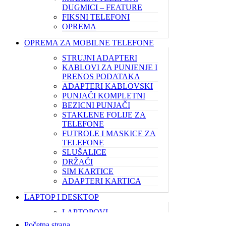
DUGMICI – FEATURE
FIKSNI TELEFONI
OPREMA
OPREMA ZA MOBILNE TELEFONE
STRUJNI ADAPTERI
KABLOVI ZA PUNJENJE I
PRENOS PODATAKA
ADAPTERI KABLOVSKI
PUNJAČI KOMPLETNI
BEZICNI PUNJAČI
STAKLENE FOLIJE ZA
TELEFONE
FUTROLE I MASKICE ZA
TELEFONE
SLUŠALICE
DRŽAČI
SIM KARTICE
ADAPTERI KARTICA
LAPTOP I DESKTOP
LAPTOPOVI
KUĆNI RAČUNARI
Početna strana