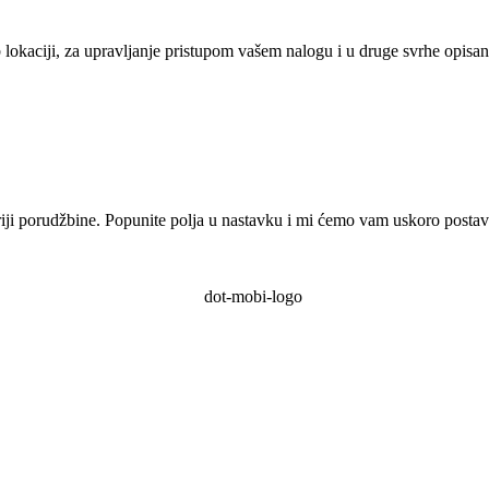
eb lokaciji, za upravljanje pristupom vašem nalogu i u druge svrhe opisan
oriji porudžbine. Popunite polja u nastavku i mi ćemo vam uskoro posta