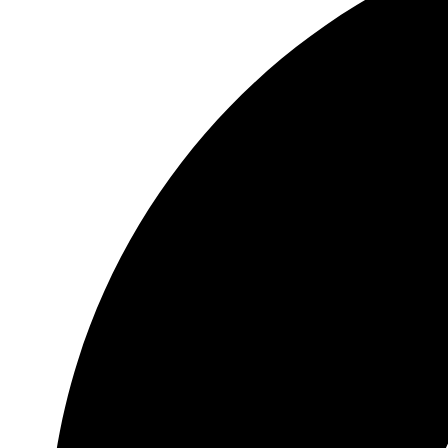
FLEŠEVI USB
FLEŠEVI ZA MOBILNE
TELEFONE
SPOLJNI HARD
AUTO PROGRAM
AUTO PLEJERI
AUTO ZVUČNICI
AUTO KAMERE
FM TRANSMITERI
AUTO ANTENE
BLUTUT SLUŠALICE
AUTO GADŽETI
TELEVIZORI I OPREMA
TELEVIZORI
SET TOP BOKSEVI –
DVBT2
NOSAČI TV
ANDROID TV ADAPTERI
DALJINSKI UPRAVLJAČI
ANTENE