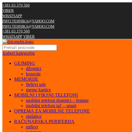
+381 63 370 560
VIBER
WHATSAPP
INFO.TEHNIKA@YAHOO.COM
INFO.TEHNIKA@YAHOO.COM
+381 63 370 560
WHATSAPP
VIBER
Izaberi kategoriju
GEJMING
džojstici
konzole
MEMORIJE
fleševi usb
memo kartice
MOBILNI I FIKSNI TELEFONI
mobilni telefoni dugmici – feature
mobilni telefoni tač – smart
OPREMA ZA MOBILNE TELEFONE
slušalice
RAČUNARSKA PERIFERIJA
miševi