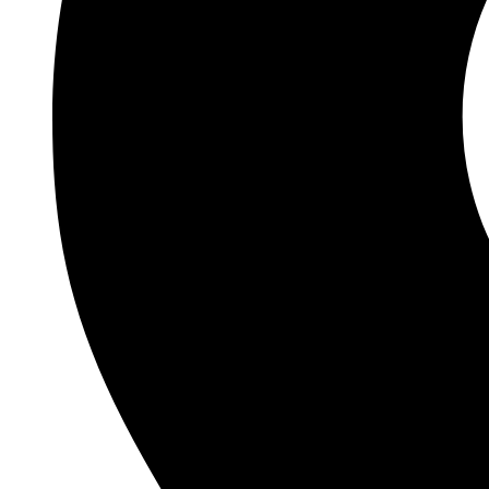
BATERIJE ZA OPŠTU UPOTREBU
PUNJIVE BATERIJE
ZA OPŠTU UPOTREBU
LITIJUMSKE
ZA SLUŠNE APARATE
ZA FIKSNE TELEFONE
POWERBANKOVI
PUNJAČI BATERIJA
KUĆNA RASVETA
LAMPE
REFLEKTORI
SIJALICE
BATERISKE LAMPE
PANELI
MALI KUĆNI APARATI
TOSTERI
VAGICE
PEGLE
KUĆNA AUDIO VIDEO TEHNIKA