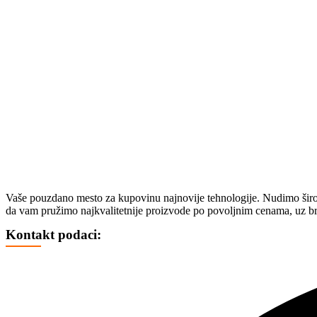
HAVERBORD
OPREMA
FOTO, DRONOVI I OPREMA
SELFI ŠTAPOVI
FOTO VIDEO STATIVI
CD, DVD I OSTALI MEDIJI
CD
DVD
BLU REJ
KUTIJE I KESICE
GEJMING
Vaše pouzdano mesto za kupovinu najnovije tehnologije. Nudimo širok 
KONZOLE
da vam pružimo najkvalitetnije proizvode po povoljnim cenama, uz br
DŽOJSTICI
IGRICE
Kontakt podaci:
VOLANI
STOLICE
MEMORIJE
MEMO KARTICE
ČITAČI MEMO KARTICA