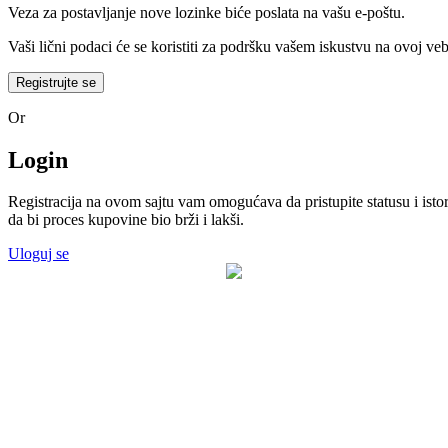
SVIČEVI
Veza za postavljanje nove lozinke biće poslata na vašu e-poštu.
ČISTAČI
Vaši lični podaci će se koristiti za podršku vašem iskustvu na ovoj v
ZVUČNICI
BEŽIČNI ZVUČNICI
Registrujte se
STOJEĆI VEĆE SNAGE
Or
ZVUČNICI 2.0 – 2.1 – 5.1
SOUNDBAROVI
Login
RAČUNARSKA ELEKTRONIKA
SSD
Registracija na ovom sajtu vam omogućava da pristupite statusu i ist
HARDOVI
da bi proces kupovine bio brži i lakši.
PASTA ZA PROCESOR
Uloguj se
TABLETI I SMART SATOVI
SMART SATOVI
TABLETI
OPREMA ZA SATOVE
OPREMA ZA TABLETE
ELEKTRIČNA VOZILA
TROTINETI
BICIKLI