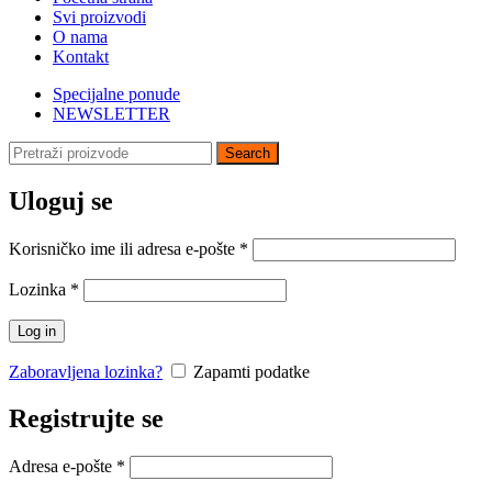
TORBE I RANČEVI
Svi proizvodi
USB HLADNJACI –
O nama
STALCI ZA LAPTOP
Kontakt
ADAPTERI – PUNJAČI ZA
LAPTOP
Specijalne ponude
NEWSLETTER
RAČUNARSKA PERIFERIJA
Search
MONITORI
TASTATURE
Uloguj se
MIŠEVI
PODLOGE ZA MIŠEVE
WEB KAMERE
Korisničko ime ili adresa e-pošte
*
MIKROFONI
SLUŠALICE
Lozinka
*
HABOVI – USB
RAZDELNICI
Log in
ŠTAMPAČI
SPOLJNI SNIMAČI
Zaboravljena lozinka?
Zapamti podatke
BLUTUT ADAPTERI
ČITAČI BIOMETRISKIH
Registrujte se
KARTICA
ZVUČNE KARTICE
Adresa e-pošte
*
RUTERI