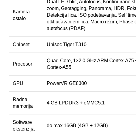
Dual LED blic, Autofocus, Kontinuirano sli
zoom, Geotagging, Panorama, HDR, Foku
Kamera
Detekcija lica, ISO podešavanja, Self tim
ostalo
otključavanjem lica, Macro režim, Phase 
autofocus (PDAF)
Chipset
Unisoc Tiger T310
Quad-Core, 1×2.0 GHz ARM Cortex-A75
Procesor
Cortex-A55
GPU
PowerVR GE8300
Radna
4 GB LPDDR3 + eMMC5.1
memorija
Software
do max 16GB (4GB + 12GB)
ekstenzija