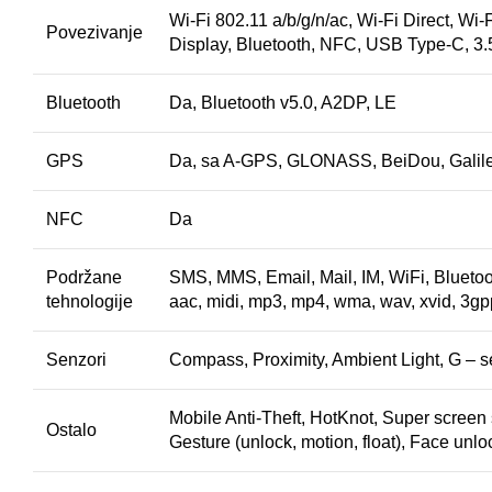
Wi-Fi 802.11 a/b/g/n/ac, Wi-Fi Direct, Wi-
Povezivanje
Display, Bluetooth, NFC, USB Type-C, 3
Bluetooth
Da, Bluetooth v5.0, A2DP, LE
GPS
Da, sa A-GPS, GLONASS, BeiDou, Galil
NFC
Da
Podržane
SMS, MMS, Email, Mail, IM, WiFi, Blueto
tehnologije
aac, midi, mp3, mp4, wma, wav, xvid, 3gp
Senzori
Compass, Proximity, Ambient Light, G – 
Mobile Anti-Theft, HotKnot, Super screen
Ostalo
Gesture (unlock, motion, float), Face un