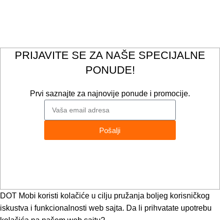
Načini plaćanja i isporuke
Politika privatnosti
PRIJAVITE SE ZA NAŠE SPECIJALNE
PONUDE!
Prvi saznajte za najnovije ponude i promocije.
Pošalji
Zašto čekati?
Prijavite se danas i očekujte specijalne ponude i popuste!
Ne propustite priliku da uštedite i iskusite svet na poseban
način.
DOT Mobi koristi kolačiće u cilju pružanja boljeg korisničkog
iskustva i funkcionalnosti web sajta. Da li prihvatate upotrebu