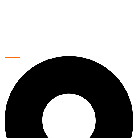
Vaše pouzdano mesto za kupovinu najnovije tehnologije.
Nudimo širok asortiman proizvoda, uključujući mobilne
telefone, laptopove, tablete, televizore, pametne kućne
uređaje i još mnogo toga. Naša misija je da vam pružimo
najkvalitetnije proizvode po povoljnim cenama, uz brzu i
sigurnu dostavu.
Kontakt podaci: