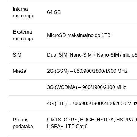
Interna
64 GB
memorija
Eksterna
MicroSD maksimalno do 1TB
memorija
SIM
Dual SIM, Nano-SIM + Nano-SIM / micro
Mreža
2G (GSM) – 850/900/1800/1900 MHz
3G (WCDMA) – 900/1900/2100 MHz
4G (LTE) – 700/900/1900/2100/2600 MH
Prenos
UMTS, GPRS, EDGE, HSDPA, HSUPA, 
podataka
HSPA+, LTE Cat 6