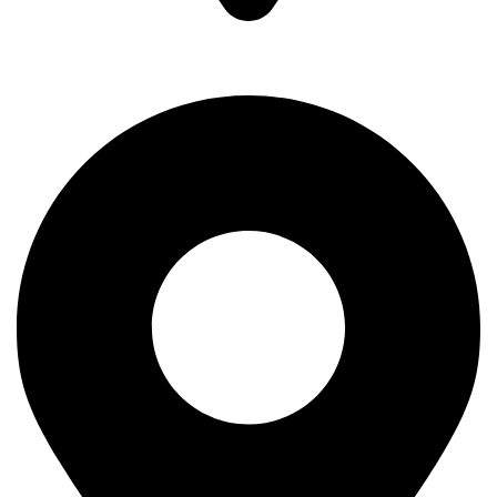
Braće Badžak 2 - TCM,
11400 Mladenovac