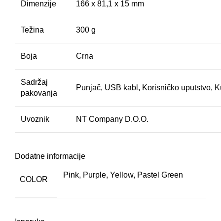
Dimenzije
166 x 81,1 x 15 mm
Težina
300 g
Boja
Crna
Sadržaj
Punjač, USB kabl, Korisničko uputstvo, Ku
pakovanja
Uvoznik
NT Company D.O.O.
Dodatne informacije
Pink, Purple, Yellow, Pastel Green
COLOR