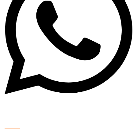
WhatsApp: +381 63 370 560
Radno Vreme:
Mladenovac, Kralja Petra Prvog 193: