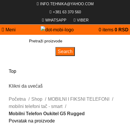
INFO.TEHNIKA@YAHOO.COM
+381 63 370 560
WHATSAPP
VIBER
Meni
0
items
0
RSD
Search
Top
Klikni da uvećaš
Početna
Shop
MOBILNI I FIKSNI TELEFONI
mobilni telefoni tač - smart
Mobilni Telefon Oukitel G5 Rugged
Povratak na proizvode