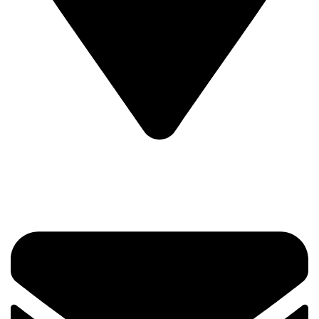
Prvog Srpskog Ustanka 3 - TRG,
11420 Smederevska Palanka