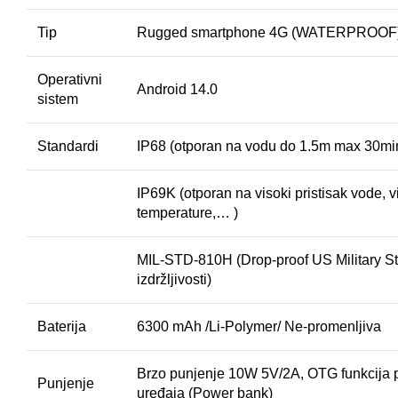
Tip
Rugged smartphone 4G (WATERPROOF
Operativni
Android 14.0
sistem
Standardi
IP68 (otporan na vodu do 1.5m max 30min
IP69K (otporan na visoki pristisak vode, 
temperature,… )
MIL-STD-810H (Drop-proof US Military S
izdržljivosti)
Baterija
6300 mAh /Li-Polymer/ Ne-promenljiva
Brzo punjenje 10W 5V/2A, OTG funkcija 
Punjenje
uređaja (Power bank)