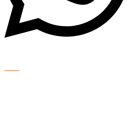
WhatsApp: +381 63 370 560
Radno Vreme:
Mladenovac, Kralja Petra Prvog 193:
Ponedeljak – Petak: 08:00 – 20:00
Subota: 09:00 – 16:00
Nedelja: Zatvoreno
Tel: 060/368-66-24
Mladenovac – Brace Badžak 2 – TCM:
Ponedeljak – Subota: 11:00 – 21:00
Nedelja: 16:00 – 21:00