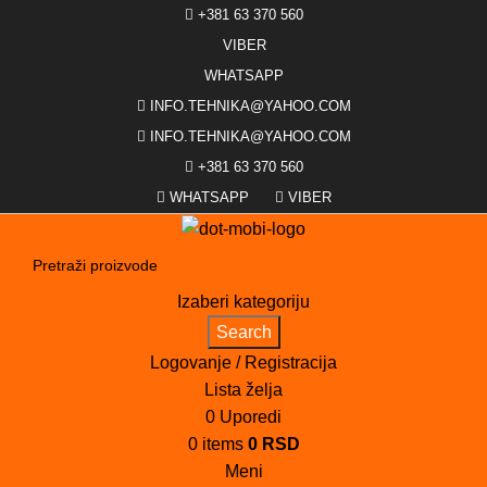
+381 63 370 560
VIBER
WHATSAPP
INFO.TEHNIKA@YAHOO.COM
INFO.TEHNIKA@YAHOO.COM
+381 63 370 560
WHATSAPP
VIBER
Izaberi kategoriju
Search
Logovanje / Registracija
Lista želja
0
Uporedi
0
items
0
RSD
Meni