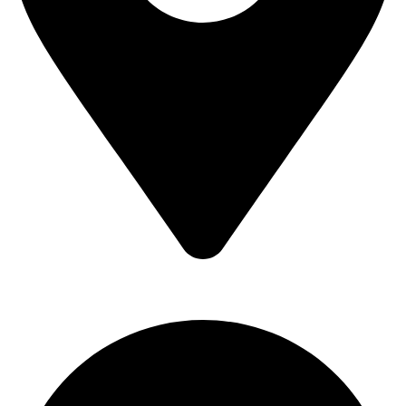
Braće Badžak 2 - TCM,
11400 Mladenovac