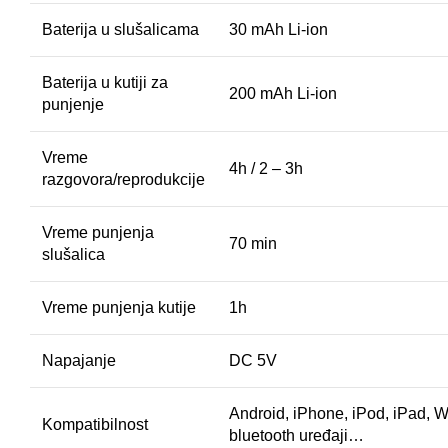
Baterija u slušalicama
30 mAh Li-ion
Baterija u kutiji za
200 mAh Li-ion
punjenje
Vreme
4h / 2 – 3h
razgovora/reprodukcije
Vreme punjenja
70 min
slušalica
Vreme punjenja kutije
1h
Napajanje
DC 5V
Android, iPhone, iPod, iPad, W
Kompatibilnost
bluetooth uređaji…