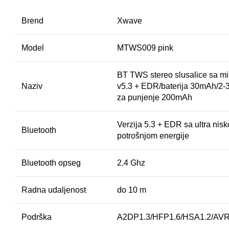
Brend
Xwave
Model
MTWS009 pink
BT TWS stereo slusalice sa m
Naziv
v5.3 + EDR/baterija 30mAh/2-3
za punjenje 200mAh
Verzija 5.3 + EDR sa ultra nis
Bluetooth
potrošnjom energije
Bluetooth opseg
2.4 Ghz
Radna udaljenost
do 10 m
Podrška
A2DP1.3/HFP1.6/HSA1.2/AVR