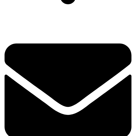
Prvog Srpskog Ustanka 3 - TRG,
11420 Smederevska Palanka