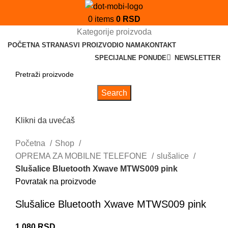
0
items
0
RSD
Kategorije proizvoda
POČETNA STRANA
SVI PROIZVODI
O NAMA
KONTAKT
SPECIJALNE PONUDE
NEWSLETTER
Search
Klikni da uvećaš
Početna
Shop
OPREMA ZA MOBILNE TELEFONE
slušalice
Slušalice Bluetooth Xwave MTWS009 pink
Povratak na proizvode
Slušalice Bluetooth Xwave MTWS009 pink
1.080
RSD