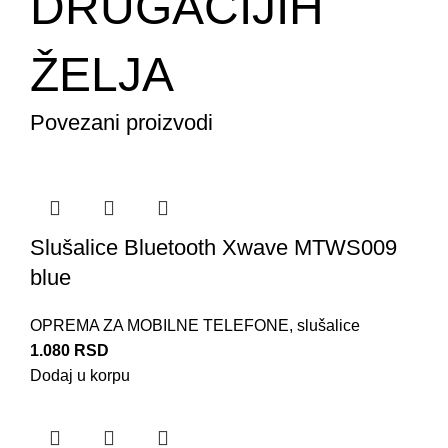
DRUGAČIJIH
ŽELJA
Povezani proizvodi
Slušalice Bluetooth Xwave MTWS009
blue
OPREMA ZA MOBILNE TELEFONE
,
slušalice
1.080
RSD
Dodaj u korpu