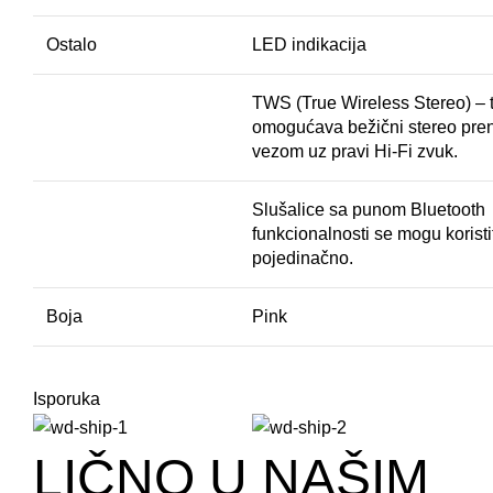
Ostalo
LED indikacija
TWS (True Wireless Stereo) – 
omogućava bežični stereo pre
vezom uz pravi Hi-Fi zvuk.
Slušalice sa punom Bluetooth
funkcionalnosti se mogu koristiti
pojedinačno.
Boja
Pink
Isporuka
LIČNO U NAŠIM