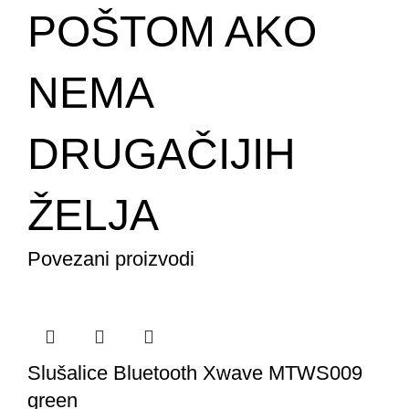
POŠTOM AKO
NEMA
DRUGAČIJIH
ŽELJA
Povezani proizvodi
Slušalice Bluetooth Xwave MTWS009
green