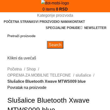
0
items
0
RSD
Kategorije proizvoda
POČETNA STRANA
SVI PROIZVODI
O NAMA
KONTAKT
SPECIJALNE PONUDE
NEWSLETTER
Search
Klikni da uvećaš
Početna
Shop
OPREMA ZA MOBILNE TELEFONE
slušalice
Slušalice Bluetooth Xwave MTWS009 blue
Povratak na proizvode
Slušalice Bluetooth Xwave
MTWS009 blue