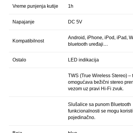
Vreme punjenja kutije
1h
Napajanje
DC 5V
Android, iPhone, iPod, iPad, W
Kompatibilnost
bluetooth uređaji…
Ostalo
LED indikacija
TWS (True Wireless Stereo) – 
omogućava bežični stereo pre
vezom uz pravi Hi-Fi zvuk.
Slušalice sa punom Bluetooth
funkcionalnosti se mogu koristiti
pojedinačno.