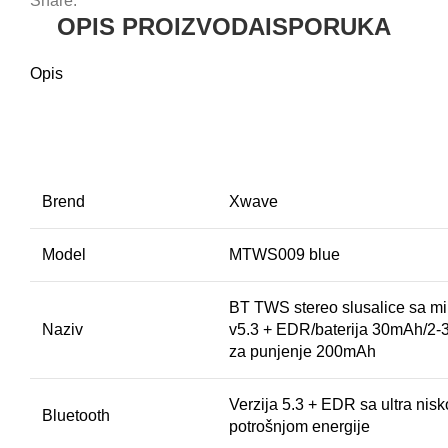
Share:
OPIS PROIZVODA
ISPORUKA
Opis
Brend
Xwave
Model
MTWS009 blue
BT TWS stereo slusalice sa m
Naziv
v5.3 + EDR/baterija 30mAh/2-3
za punjenje 200mAh
Verzija 5.3 + EDR sa ultra nis
Bluetooth
potrošnjom energije