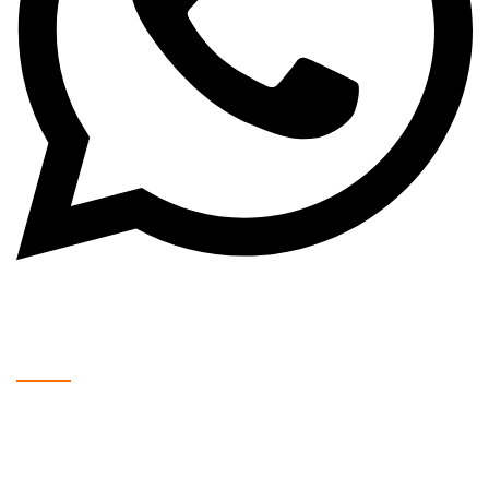
WhatsApp: +381 63 370 560
Radno Vreme:
Mladenovac, Kralja Petra Prvog 193:
Ponedeljak – Petak: 08:00 – 20:00
Subota: 09:00 – 16:00
Nedelja: Zatvoreno