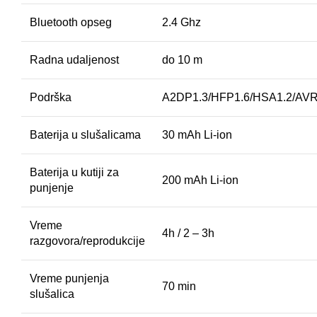
Bluetooth opseg
2.4 Ghz
Radna udaljenost
do 10 m
Podrška
A2DP1.3/HFP1.6/HSA1.2/AVR
Baterija u slušalicama
30 mAh Li-ion
Baterija u kutiji za
200 mAh Li-ion
punjenje
Vreme
4h / 2 – 3h
razgovora/reprodukcije
Vreme punjenja
70 min
slušalica