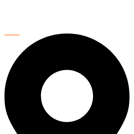
telefone, laptopove, tablete, televizore, pametne kućne
uređaje i još mnogo toga. Naša misija je da vam pružimo
najkvalitetnije proizvode po povoljnim cenama, uz brzu i
sigurnu dostavu.
Kontakt podaci: