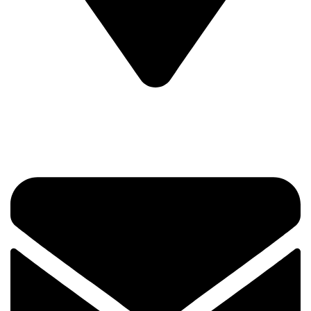
Prvog Srpskog Ustanka 3 - TRG,
11420 Smederevska Palanka