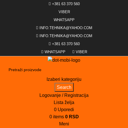
+381 63 370 560
VIBER
WHATSAPP
INFO.TEHNIKA@YAHOO.COM
INFO.TEHNIKA@YAHOO.COM
+381 63 370 560
WHATSAPP
VIBER
Izaberi kategoriju
Search
Logovanje / Registracija
Lista želja
0
Uporedi
0
items
0
RSD
Meni