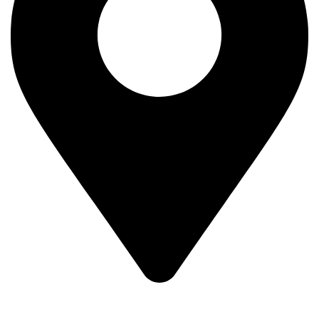
Braće Badžak 2 - TCM,
11400 Mladenovac