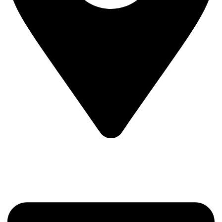
Prvog Srpskog Ustanka 3 - TRG,
11420 Smederevska Palanka