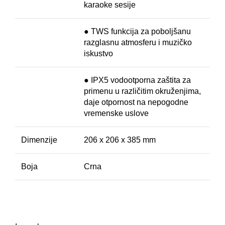
karaoke sesije
● TWS funkcija za poboljšanu
razglasnu atmosferu i muzičko
iskustvo
● IPX5 vodootporna zaštita za
primenu u različitim okruženjima,
daje otpornost na nepogodne
vremenske uslove
Dimenzije
206 x 206 x 385 mm
Boja
Crna