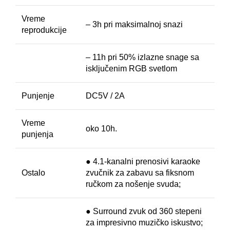
Vreme
– 3h pri maksimalnoj snazi
reprodukcije
– 11h pri 50% izlazne snage sa
isključenim RGB svetlom
Punjenje
DC5V / 2A
Vreme
oko 10h.
punjenja
● 4.1-kanalni prenosivi karaoke
Ostalo
zvučnik za zabavu sa fiksnom
ručkom za nošenje svuda;
● Surround zvuk od 360 stepeni
za impresivno muzičko iskustvo;