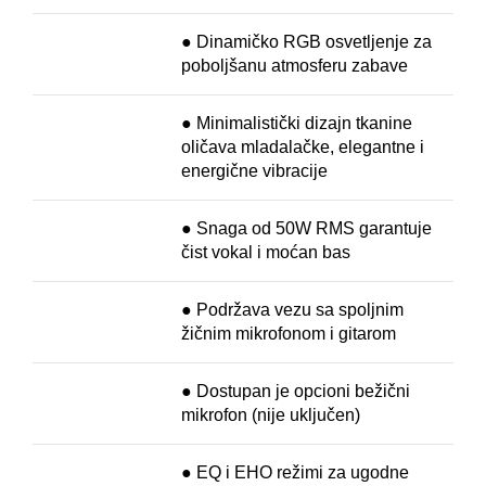
● Dinamičko RGB osvetljenje za
poboljšanu atmosferu zabave
● Minimalistički dizajn tkanine
oličava mladalačke, elegantne i
energične vibracije
● Snaga od 50W RMS garantuje
čist vokal i moćan bas
● Podržava vezu sa spoljnim
žičnim mikrofonom i gitarom
● Dostupan je opcioni bežični
mikrofon (nije uključen)
● EQ i EHO režimi za ugodne