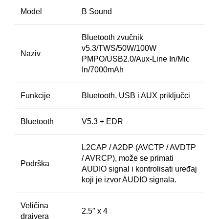
Model
B Sound
Bluetooth zvučnik
v5.3/TWS/50W/100W
Naziv
PMPO/USB2.0/Aux-Line In/Mic
In/7000mAh
Funkcije
Bluetooth, USB i AUX priključci
Bluetooth
V5.3 + EDR
L2CAP / A2DP (AVCTP / AVDTP
/ AVRCP), može se primati
Podrška
AUDIO signal i kontrolisati uređaj
koji je izvor AUDIO signala.
Veličina
2.5″ x 4
drajvera