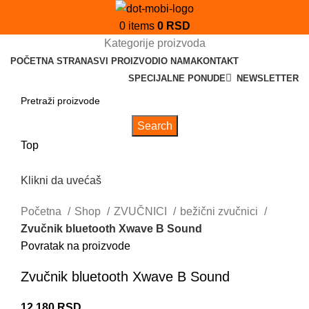
0
items
0
RSD
Kategorije proizvoda
POČETNA STRANA
SVI PROIZVODI
O NAMA
KONTAKT
SPECIJALNE PONUDE
NEWSLETTER
Search
Top
Klikni da uvećaš
Početna
Shop
ZVUČNICI
bežični zvučnici
Zvučnik bluetooth Xwave B Sound
Povratak na proizvode
Zvučnik bluetooth Xwave B Sound
12.180
RSD