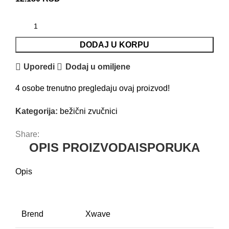
DODAJ U KORPU
Uporedi
Dodaj u omiljene
4
osobe trenutno pregledaju ovaj proizvod!
Kategorija:
bežični zvučnici
Share:
OPIS PROIZVODA
ISPORUKA
Opis
Brend
Xwave