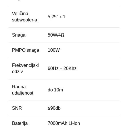
Veličina
5,25″ x 1
subwoofer-a
Snaga
50W/4Ω
PMPO snaga
100W
Frekvencijski
60Hz – 20Khz
odziv
Radna
do 10m
udaljenost
SNR
≥90db
Baterija
7000mAh Li-ion