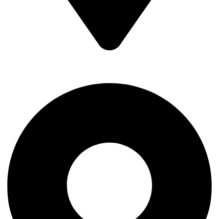
Braće Badžak 2 - TCM,
11400 Mladenovac