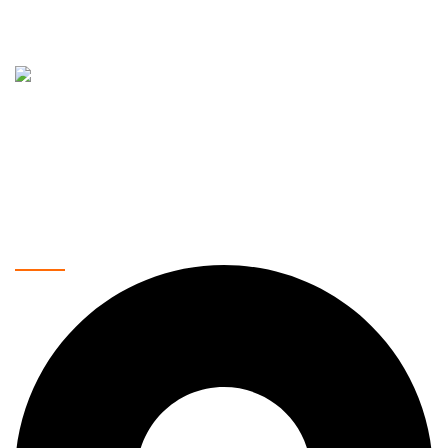
Vaše pouzdano mesto za kupovinu najnovije tehnologije.
Nudimo širok asortiman proizvoda, uključujući mobilne
telefone, laptopove, tablete, televizore, pametne kućne
uređaje i još mnogo toga. Naša misija je da vam pružimo
najkvalitetnije proizvode po povoljnim cenama, uz brzu i
sigurnu dostavu.
Kontakt podaci: