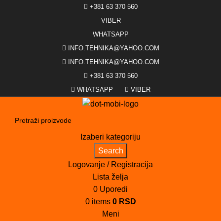
+381 63 370 560
VIBER
WHATSAPP
INFO.TEHNIKA@YAHOO.COM
INFO.TEHNIKA@YAHOO.COM
+381 63 370 560
WHATSAPP
VIBER
Izaberi kategoriju
Search
Logovanje / Registracija
Lista želja
0
Uporedi
0
items
0
RSD
Meni