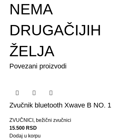
NEMA
DRUGAČIJIH
ŽELJA
Povezani proizvodi
Zvučnik bluetooth Xwave B NO. 1
ZVUČNICI
,
bežični zvučnici
15.500
RSD
Dodaj u korpu