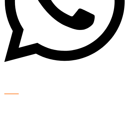
WhatsApp: +381 63 370 560
Radno Vreme:
Mladenovac, Kralja Petra Prvog 193:
Ponedeljak – Petak: 08:00 – 20:00
Subota: 09:00 – 16:00
Nedelja: Zatvoreno
Tel: 060/368-66-24