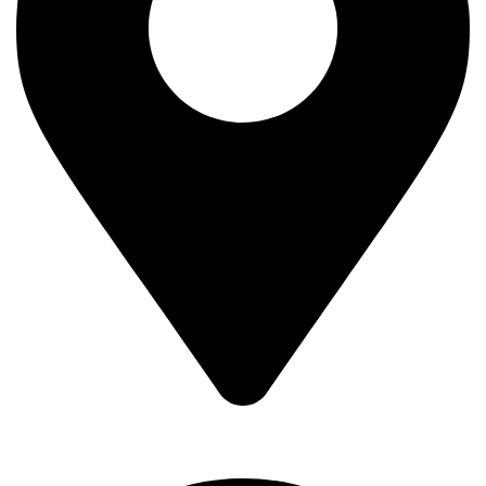
Braće Badžak 2 - TCM,
11400 Mladenovac