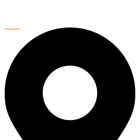
uređaje i još mnogo toga. Naša misija je da vam pružimo
najkvalitetnije proizvode po povoljnim cenama, uz brzu i
sigurnu dostavu.
Kontakt podaci: