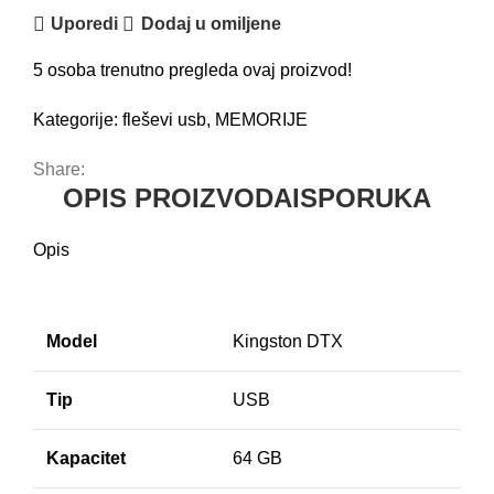
Uporedi
Dodaj u omiljene
5
osoba trenutno pregleda ovaj proizvod!
Kategorije:
fleševi usb
,
MEMORIJE
Share:
OPIS PROIZVODA
ISPORUKA
Opis
Model
Kingston DTX
Tip
USB
Kapacitet
64 GB