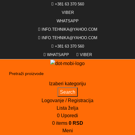
+381 63 370 560
VIBER
WHATSAPP
INFO.TEHNIKA@YAHOO.COM
INFO.TEHNIKA@YAHOO.COM
+381 63 370 560
WHATSAPP
VIBER
Izaberi kategoriju
Search
Logovanje / Registracija
Lista želja
0
Uporedi
0
items
0
RSD
Meni