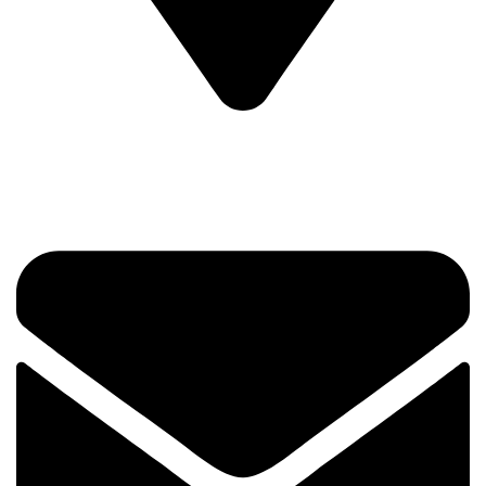
Prvog Srpskog Ustanka 3 - TRG,
11420 Smederevska Palanka