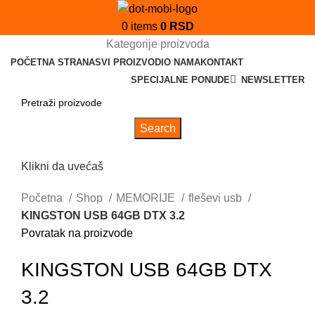
0
items
0
RSD
Kategorije proizvoda
POČETNA STRANA
SVI PROIZVODI
O NAMA
KONTAKT
SPECIJALNE PONUDE
NEWSLETTER
Search
Klikni da uvećaš
Početna
Shop
MEMORIJE
fleševi usb
KINGSTON USB 64GB DTX 3.2
Povratak na proizvode
KINGSTON USB 64GB DTX
3.2